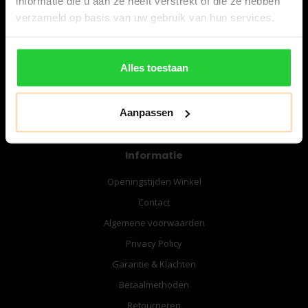
informatie die u aan ze heeft verstrekt of die ze hebben
06-57276080
verzameld op basis van uw gebruik van hun services.
info@bespanracket.nl
Alles toestaan
Aanpassen
Informatie
Openingstijden Winkel
Contact
Algemene voorwaarden
Privacy Policy
Garantie & Klachten
Betaalmethoden
Retourneren