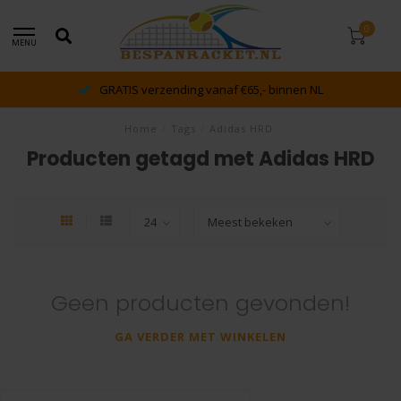
0
MENU
GRATIS verzending vanaf €65,- binnen NL
Home
/
Tags
/
Adidas HRD
Producten getagd met Adidas HRD
Geen producten gevonden!
GA VERDER MET WINKELEN