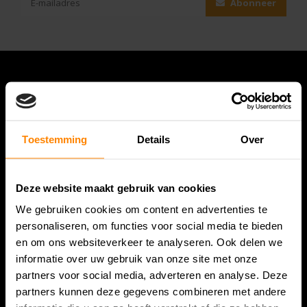
Abonneer
Toestemming
Details
Over
Deze website maakt gebruik van cookies
Bespanracket.nl is dé racketspecialist van Lelystad en
We gebruiken cookies om content en advertenties te
omstreken.
personaliseren, om functies voor social media te bieden
en om ons websiteverkeer te analyseren. Ook delen we
Snijdersstraat 6
informatie over uw gebruik van onze site met onze
8224 AA Lelystad
partners voor social media, adverteren en analyse. Deze
Nederland
partners kunnen deze gegevens combineren met andere