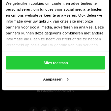
We gebruiken cookies om content en advertenties te
personaliseren, om functies voor social media te bieden
en om ons websiteverkeer te analyseren. Ook delen we
informatie over uw gebruik van onze site met onze
partners voor social media, adverteren en analyse. Deze
partners kunnen deze gegevens combineren met andere
informatie die u aan ze heeft verstrekt of die ze hebben
Bespanracket.nl is dé racketspecialist van Lelystad en
verzameld op basis van uw gebruik van hun services.
omstreken.
Snijdersstraat 6
Alles toestaan
8224 AA Lelystad
Nederland
Aanpassen
06-57276080
info@bespanracket.nl