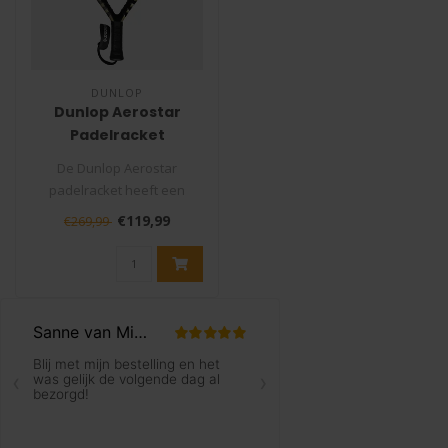
DUNLOP
Dunlop Aerostar
Padelracket
De Dunlop Aerostar
padelracket heeft een
Super-premium 16K Carbon
€119,99
€269,99
constructie vo..