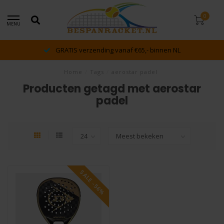
0
MENU
GRATIS verzending vanaf €65,- binnen NL
Home
/
Tags
/
aerostar padel
Producten getagd met aerostar
padel
SALE -56%