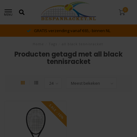
0
MENU
GRATIS verzending vanaf €65,- binnen NL
Home
/
Tags
/
all black tennisracket
Producten getagd met all black
tennisracket
SALE -10%