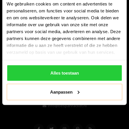
We gebruiken cookies om content en advertenties te
personaliseren, om functies voor social media te bieden
en om ons websiteverkeer te analyseren. Ook delen we
informatie over uw gebruik van onze site met onze
partners voor social media, adverteren en analyse. Deze
partners kunnen deze gegevens combineren met andere
informatie die u aan ze heeft verstrekt of die ze hebben
Bespanracket.nl is dé racketspecialist van Lelystad en
verzameld op basis van uw gebruik van hun services.
omstreken.
Snijdersstraat 6
Alles toestaan
8224 AA Lelystad
Nederland
Aanpassen
06-57276080
info@bespanracket.nl