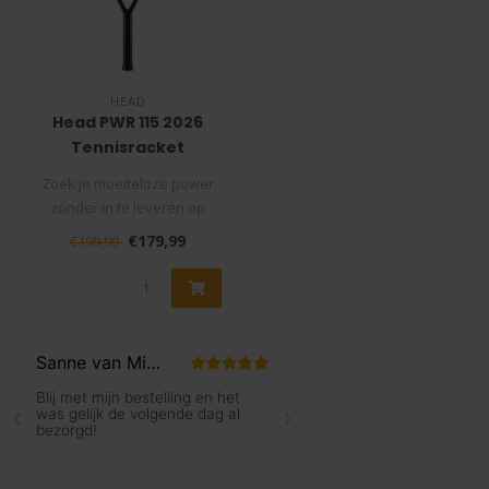
HEAD
Head PWR 115 2026
Tennisracket
Zoek je moeiteloze power
zónder in te leveren op
comfort? De Head PWR 115
€179,99
€199,99
is ge..