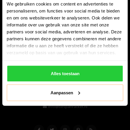
We gebruiken cookies om content en advertenties te
personaliseren, om functies voor social media te bieden
en om ons websiteverkeer te analyseren. Ook delen we
informatie over uw gebruik van onze site met onze
partners voor social media, adverteren en analyse. Deze
partners kunnen deze gegevens combineren met andere
informatie die u aan ze heeft verstrekt of die ze hebben
Bespanracket.nl is dé racketspecialist van Lelystad en
verzameld op basis van uw gebruik van hun services.
omstreken.
Snijdersstraat 6
Alles toestaan
8224 AA Lelystad
Nederland
Aanpassen
06-57276080
info@bespanracket.nl