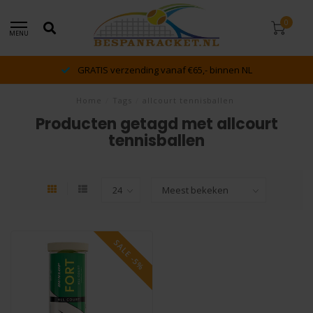
0
MENU
GRATIS verzending vanaf €65,- binnen NL
Home
/
Tags
/
allcourt tennisballen
Producten getagd met allcourt
tennisballen
SALE -5%