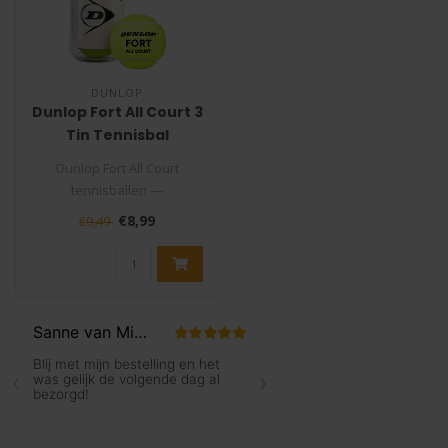
DUNLOP
Dunlop Fort All Court 3
Tin Tennisbal
Dunlop Fort All Court
tennisballen —
toernooiniveau kwaliteit op
€8,99
€9,49
elk ondergron..