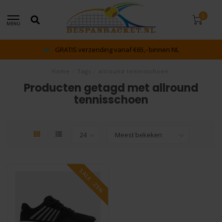
0
MENU
GRATIS verzending vanaf €65,- binnen NL
Home
/
Tags
/
allround tennisschoen
Producten getagd met allround
tennisschoen
SALE -25%