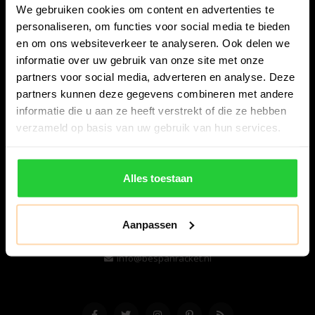
We gebruiken cookies om content en advertenties te
personaliseren, om functies voor social media te bieden
en om ons websiteverkeer te analyseren. Ook delen we
informatie over uw gebruik van onze site met onze
partners voor social media, adverteren en analyse. Deze
partners kunnen deze gegevens combineren met andere
informatie die u aan ze heeft verstrekt of die ze hebben
Bespanracket.nl is dé racketspecialist van Lelystad en
verzameld op basis van uw gebruik van hun services.
omstreken.
Snijdersstraat 6
Alles toestaan
8224 AA Lelystad
Nederland
Aanpassen
06-57276080
info@bespanracket.nl