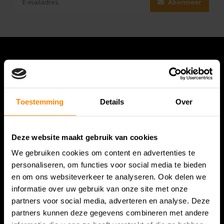
Abonneer
Toestemming
Details
Over
Deze website maakt gebruik van cookies
Bespanracket.nl is dé racketspecialist van Lelystad en
We gebruiken cookies om content en advertenties te
omstreken.
personaliseren, om functies voor social media te bieden
en om ons websiteverkeer te analyseren. Ook delen we
Snijdersstraat 6
informatie over uw gebruik van onze site met onze
8224 AA Lelystad
partners voor social media, adverteren en analyse. Deze
Nederland
partners kunnen deze gegevens combineren met andere