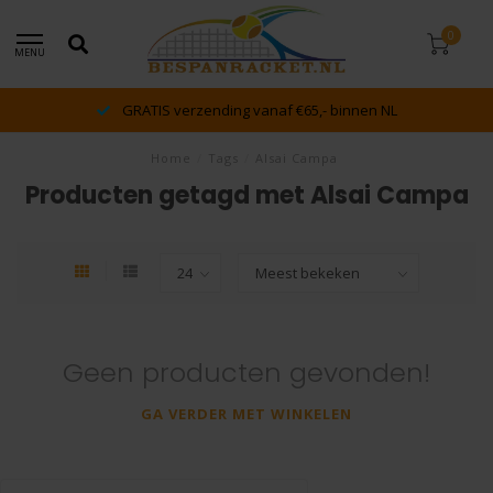
0
MENU
GRATIS verzending vanaf €65,- binnen NL
Home
/
Tags
/
Alsai Campa
Producten getagd met Alsai Campa
Geen producten gevonden!
GA VERDER MET WINKELEN