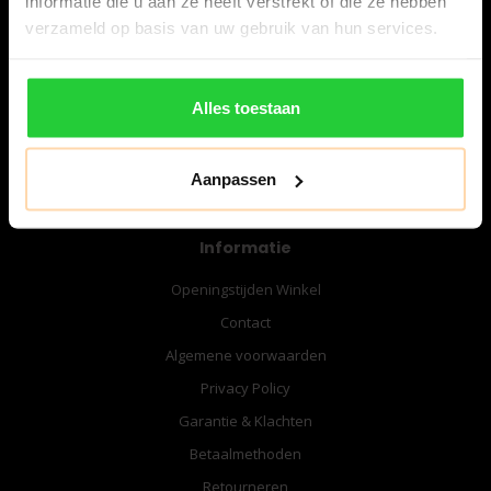
informatie die u aan ze heeft verstrekt of die ze hebben
06-57276080
verzameld op basis van uw gebruik van hun services.
info@bespanracket.nl
Alles toestaan
Aanpassen
Informatie
Openingstijden Winkel
Contact
Algemene voorwaarden
Privacy Policy
Garantie & Klachten
Betaalmethoden
Retourneren