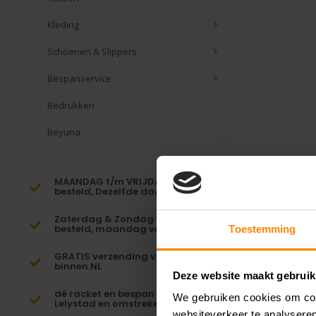
Kleding
Schoenen & Slippers
Bespanservice
Bedrukken
Beyuna
MAANDAG t/m VRIJDAG voor 16:00
besteld, Dezelfde dag verzonden!*
Zaterdag & Zondag voor 23:59
besteld, maandag verzonden!
Toestemming
GRATIS verzending vanaf €65,-
binnen NL
Deze website maakt gebruik
dé racket en bespan specialist van
We gebruiken cookies om cont
Lelystad en omstreken
websiteverkeer te analyseren