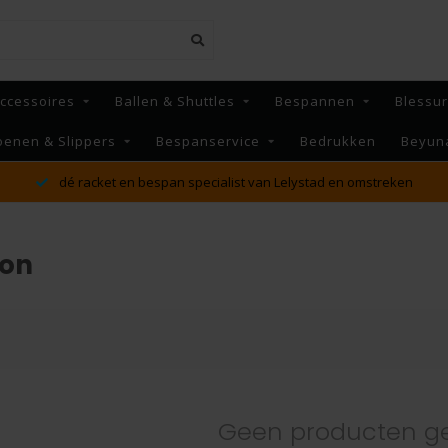
ccessoires
Ballen & Shuttles
Bespannen
Blessu
oenen & Slippers
Bespanservice
Bedrukken
Beyun
dé racket en bespan specialist van Lelystad en omstreken
ion
Geen producten g