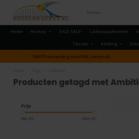
Home
Hockey
SALE SALE!
Cadeaupakketten
A
Tassen
Kleding
Sch
GRATIS verzending vanaf €65,- binnen NL
Home
/
Tags
/
Ambition
Producten getagd met Ambit
Prijs
Min: €
0
Max: €
5