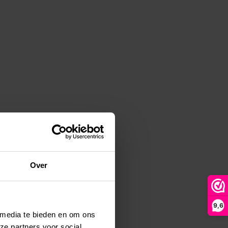
Over
9,6
 media te bieden en om ons
ze partners voor social