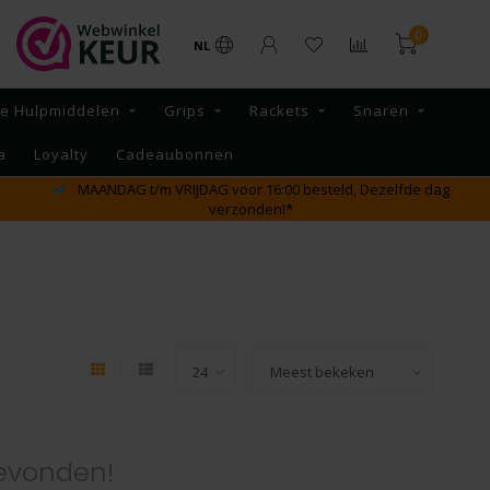
0
NL
re Hulpmiddelen
Grips
Rackets
Snaren
a
Loyalty
Cadeaubonnen
MAANDAG t/m VRIJDAG voor 16:00 besteld, Dezelfde dag
verzonden!*
evonden!