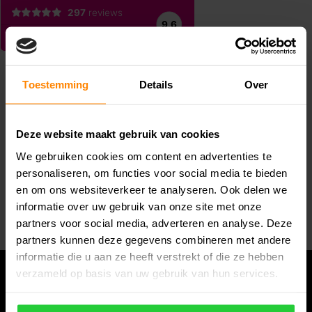
Toestemming
Details
Over
Deze website maakt gebruik van cookies
Abonneer je op onze nieuwsbrief
We gebruiken cookies om content en advertenties te
Blijf op de hoogte van alle acties die wij je aanbieden!
personaliseren, om functies voor social media te bieden
en om ons websiteverkeer te analyseren. Ook delen we
Abonneer
informatie over uw gebruik van onze site met onze
partners voor social media, adverteren en analyse. Deze
partners kunnen deze gegevens combineren met andere
informatie die u aan ze heeft verstrekt of die ze hebben
verzameld op basis van uw gebruik van hun services.