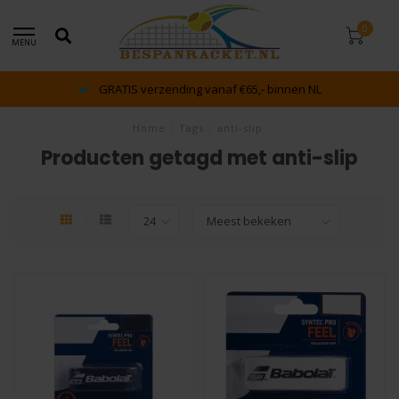
0
MENU
GRATIS verzending vanaf €65,- binnen NL
Home
/
Tags
/
anti-slip
Producten getagd met anti-slip