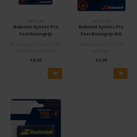
BABOLAT
BABOLAT
Babolat Syntec Pro
Babolat Syntec Pro
Feel Basisgrip
Feel Basisgrip Wit
Wil je een grip die ook in het
Babolat Syntec Pro Feel
professionele circuit
Basisgrip
gebruikt wordt? Dan is de B..
Wil je een grip die ook in het
€9,99
€9,99
professionele ..