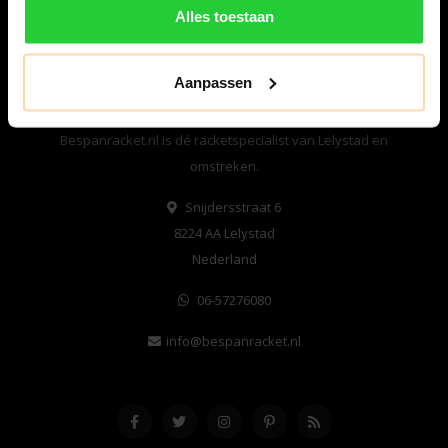
Alles toestaan
Aanpassen
Bespanracket.nl is dé racketspecialist van Lelystad en
omstreken.
Snijdersstraat 6
8224 AA Lelystad
Nederland
06-57276080
info@bespanracket.nl