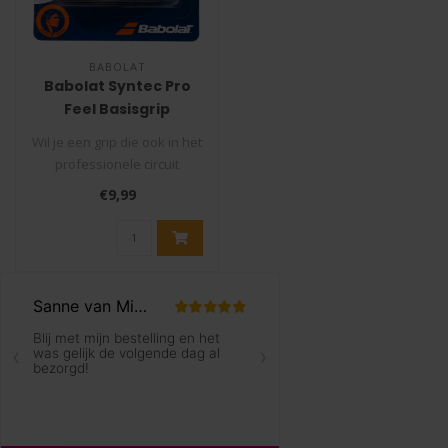
BABOLAT
Babolat Syntec Pro
Feel Basisgrip
Zwart/Geel
Wil je een grip die ook in het
professionele circuit
gebruikt wordt? Dan is de B..
€9,99