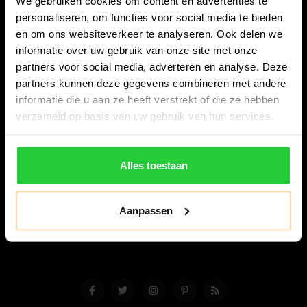
We gebruiken cookies om content en advertenties te
personaliseren, om functies voor social media te bieden
en om ons websiteverkeer te analyseren. Ook delen we
informatie over uw gebruik van onze site met onze
partners voor social media, adverteren en analyse. Deze
partners kunnen deze gegevens combineren met andere
Bespanracket.nl is dé racketspecialist van Lelystad en
informatie die u aan ze heeft verstrekt of die ze hebben
omstreken.
verzameld op basis van uw gebruik van hun services.
Snijdersstraat 6
8224 AA Lelystad
Alles toestaan
Nederland
06-57276080
Aanpassen
info@bespanracket.nl