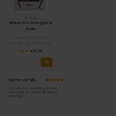
WILSON
Wilson Pro Overgrip 12
stuks
Wilson Pro Comfort
Overgrip – De favoriet van
de pro’s!
€29,99
€34,99
Op zoek naar een ov..