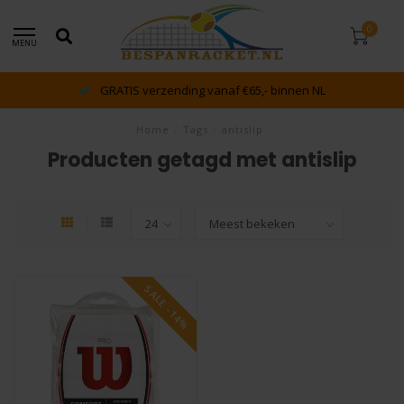
0
MENU
GRATIS verzending vanaf €65,- binnen NL
Home
/
Tags
/
antislip
Producten getagd met antislip
SALE -14%