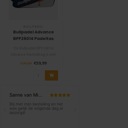
BULLPADEL
Bullpadel Advance
BPP26014 Padeltas
De Bullpadel BPP26014
Advance Racketbag is een
praktische rackettas voor
€59,99
€76,99
speler..