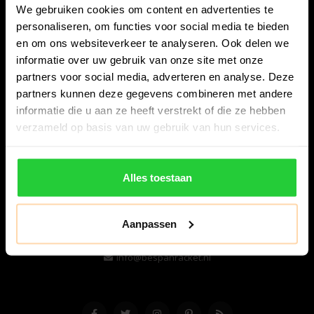
We gebruiken cookies om content en advertenties te
personaliseren, om functies voor social media te bieden
en om ons websiteverkeer te analyseren. Ook delen we
informatie over uw gebruik van onze site met onze
partners voor social media, adverteren en analyse. Deze
partners kunnen deze gegevens combineren met andere
informatie die u aan ze heeft verstrekt of die ze hebben
Bespanracket.nl is dé racketspecialist van Lelystad en
verzameld op basis van uw gebruik van hun services.
omstreken.
Snijdersstraat 6
Alles toestaan
8224 AA Lelystad
Nederland
Aanpassen
06-57276080
info@bespanracket.nl