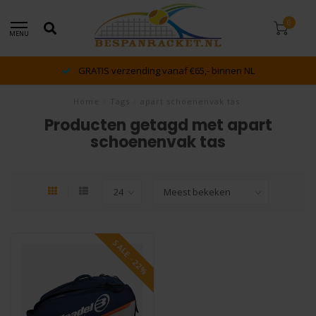
0
MENU
GRATIS verzending vanaf €65,- binnen NL
Home
/
Tags
/
apart schoenenvak tas
Producten getagd met apart
schoenenvak tas
SALE -22%