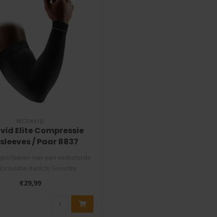
MCDAVID
id Elite Compressie
leeves / Paar 8837
profiteren van een verbeterde
circulatie dankzij Gerichte
Compress..
€29,99