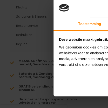
Kleding
Schoenen & Slippers
Toestemming
Bespanservice
Bedrukken
Deze website maakt gebruik
Beyuna
We gebruiken cookies om cont
websiteverkeer te analyseren
media, adverteren en analys
MAANDAG t/m VRIJDAG voor 16:00
besteld, Dezelfde dag verzonden!*
verstrekt of die ze hebben v
Zaterdag & Zondag voor 23:59
besteld, maandag verzonden!
GRATIS verzending vanaf €65,-
binnen NL
dé racket en bespan specialist van
Lelystad en omstreken