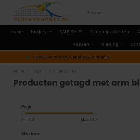
Home
Hockey
SALE SALE!
Cadeaupakketten
A
Tassen
Kleding
Sch
dé racket en bespan specialist van Lelystad en omstreken
Home
/
Tags
/
arm blessures
Producten getagd met arm bl
Prijs
Min: €
0
Max: €
30
Merken