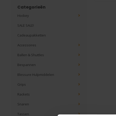
Categorieën
Hockey
SALE SALE!
Cadeaupakketten
Accessoires
Ballen & Shuttles
Bespannen
Blessure Hulpmiddelen
Grips
Rackets
Snaren
Tassen