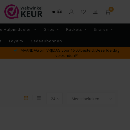
0
NL
re Hulpmiddelen
Grips
Rackets
Snaren
a
Loyalty
Cadeaubonnen
GRATIS verzending vanaf €65,- binnen NL