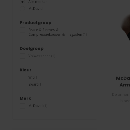
Alle merken
McDavid
Productgroep
Brace & Sleeves &
Compressiekousen & Inlegzolen
(1)
Doelgroep
Volwassenen
(1)
Kleur
Wit
(1)
McDav
Arms
Zwart
(1)
De armen 
Merk
bloed
McDavid
(1)