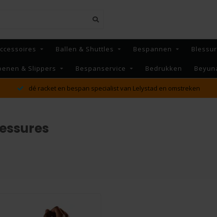
ccessoires
Ballen & Shuttles
Bespannen
Blessu
oenen & Slippers
Bespanservice
Bedrukken
Beyun
MAANDAG t/m VRIJDAG voor 16:00 besteld, Dezelfde dag
verzonden!*
essures