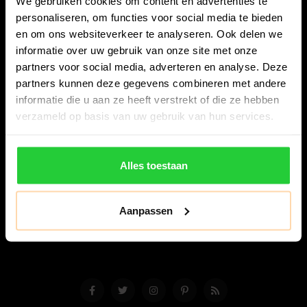
We gebruiken cookies om content en advertenties te
personaliseren, om functies voor social media te bieden
en om ons websiteverkeer te analyseren. Ook delen we
informatie over uw gebruik van onze site met onze
partners voor social media, adverteren en analyse. Deze
partners kunnen deze gegevens combineren met andere
Bespanracket.nl is dé racketspecialist van Lelystad en
informatie die u aan ze heeft verstrekt of die ze hebben
omstreken.
verzameld op basis van uw gebruik van hun services.
Snijdersstraat 6
8224 AA Lelystad
Alles toestaan
Nederland
06-57276080
Aanpassen
info@bespanracket.nl