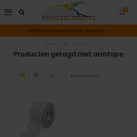
0
MENU
dé racket en bespan specialist van Lelystad en omstreken
Home
/
Tags
/
armtape
Producten getagd met armtape