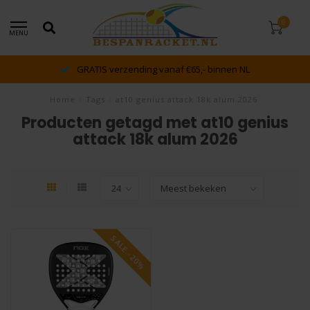
0
MENU
GRATIS verzending vanaf €65,- binnen NL
Home
/
Tags
/
at10 genius attack 18k alum 2026
Producten getagd met at10 genius
attack 18k alum 2026
SALE -20%