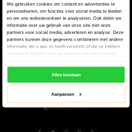
We gebruiken cookies om content en advertenties te
personaliseren, om functies voor social media te bieden
en om ons websiteverkeer te analyseren. Ook delen we
informatie over uw gebruik van onze site met onze
partners voor social media, adverteren en analyse. Deze
partners kunnen deze gegevens combineren met andere
informatie die u aan ze heeft verstrekt of die ze hebben
Bespanracket.nl is dé racketspecialist van Lelystad en
verzameld op basis van uw gebruik van hun services.
omstreken.
Snijdersstraat 6
Alles toestaan
8224 AA Lelystad
Nederland
Aanpassen
06-57276080
info@bespanracket.nl