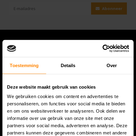
Abonneer
Toestemming
Details
Over
Deze website maakt gebruik van cookies
We gebruiken cookies om content en advertenties te
Bespanracket.nl is dé racketspecialist van Lelystad en
personaliseren, om functies voor social media te bieden
omstreken.
en om ons websiteverkeer te analyseren. Ook delen we
informatie over uw gebruik van onze site met onze
Snijdersstraat 6
partners voor social media, adverteren en analyse. Deze
8224 AA Lelystad
partners kunnen deze gegevens combineren met andere
Nederland