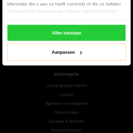
informatie die u aan ze heeft verstrekt of die ze hebben
verzameld op basis van uw gebruik van hun services.
06-57276080
info@bespanracket.nl
Alles toestaan
Aanpassen
Informatie
Openingstijden Winkel
Contact
Algemene voorwaarden
Privacy Policy
Garantie & Klachten
Betaalmethoden