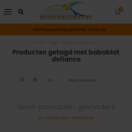
0
MENU
GRATIS verzending vanaf €65,- binnen NL
Home
/
Tags
/
baboblat defiance
Producten getagd met baboblat
defiance
Geen producten gevonden!
GA VERDER MET WINKELEN