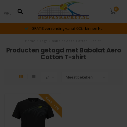
0
MENU
GRATIS verzending vanaf €65,- binnen NL
Home
/
Tags
/
Babolat Aero Cotton T-shirt
Producten getagd met Babolat Aero
Cotton T-shirt
SALE -17%