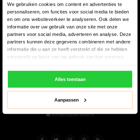
We gebruiken cookies om content en advertenties te
personaliseren, om functies voor social media te bieden
en om ons websiteverkeer te analyseren. Ook delen we
informatie over uw gebruik van onze site met onze
partners voor social media, adverteren en analyse. Deze
partners kunnen deze gegevens combineren met andere
informatie die u aan ze heeft verstrekt of die ze hebben
Bespanracket.nl is dé racketspecialist van Lelystad en
verzameld op basis van uw gebruik van hun services.
omstreken.
Snijdersstraat 6
Alles toestaan
8224 AA Lelystad
Nederland
Aanpassen
06-57276080
info@bespanracket.nl