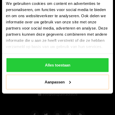
We gebruiken cookies om content en advertenties te
personaliseren, om functies voor social media te bieden
en om ons websiteverkeer te analyseren. Ook delen we
informatie over uw gebruik van onze site met onze
partners voor social media, adverteren en analyse. Deze
partners kunnen deze gegevens combineren met andere
informatie die u aan ze heeft verstrekt of die ze hebben
Bespanracket.nl is dé racketspecialist van Lelystad en
verzameld op basis van uw gebruik van hun services.
omstreken.
Snijdersstraat 6
Alles toestaan
8224 AA Lelystad
Nederland
Aanpassen
06-57276080
info@bespanracket.nl