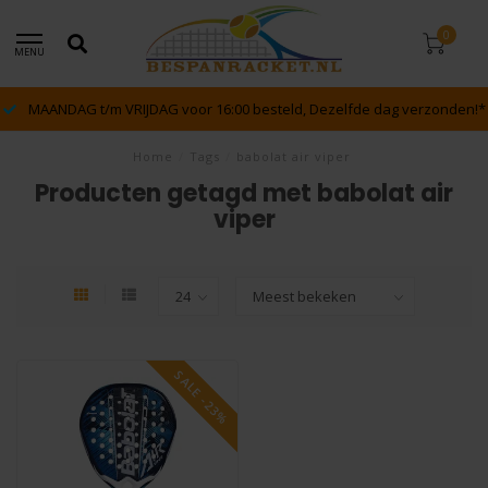
0
MENU
MAANDAG t/m VRIJDAG voor 16:00 besteld, Dezelfde dag verzonden!*
Home
/
Tags
/
babolat air viper
Producten getagd met babolat air
viper
SALE -23%