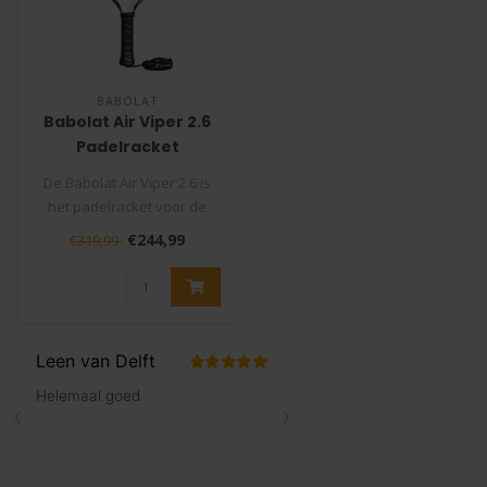
BABOLAT
Babolat Air Viper 2.6
Padelracket
De Babolat Air Viper 2.6 is
het padelracket voor de
speler die het spel wil dict..
€244,99
€319,99