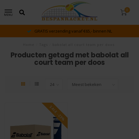
0
MENU
GRATIS verzending vanaf €65,- binnen NL
Home
/
Tags
/
babolat all court team per doos
Producten getagd met babolat all
court team per doos
SALE -23%