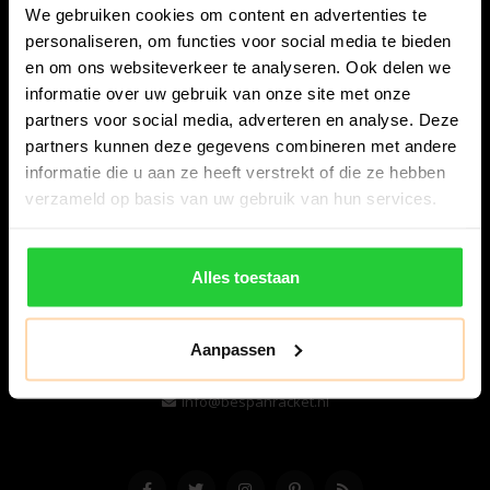
We gebruiken cookies om content en advertenties te
personaliseren, om functies voor social media te bieden
en om ons websiteverkeer te analyseren. Ook delen we
informatie over uw gebruik van onze site met onze
partners voor social media, adverteren en analyse. Deze
partners kunnen deze gegevens combineren met andere
informatie die u aan ze heeft verstrekt of die ze hebben
Bespanracket.nl is dé racketspecialist van Lelystad en
verzameld op basis van uw gebruik van hun services.
omstreken.
Snijdersstraat 6
Alles toestaan
8224 AA Lelystad
Nederland
Aanpassen
06-57276080
info@bespanracket.nl