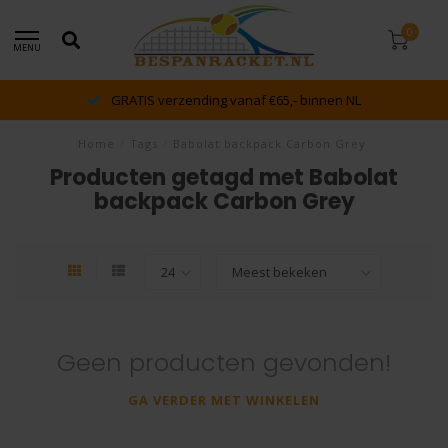
0
MENU
GRATIS verzending vanaf €65,- binnen NL
Home
/
Tags
/
Babolat backpack Carbon Grey
Producten getagd met Babolat
backpack Carbon Grey
Geen producten gevonden!
GA VERDER MET WINKELEN