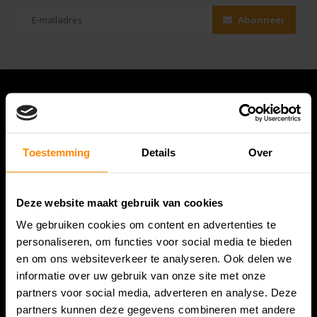
Abonneer
Toestemming
Details
Over
Deze website maakt gebruik van cookies
We gebruiken cookies om content en advertenties te
Bespanracket.nl is dé racketspecialist van Lelystad en
personaliseren, om functies voor social media te bieden
omstreken.
en om ons websiteverkeer te analyseren. Ook delen we
informatie over uw gebruik van onze site met onze
Snijdersstraat 6
partners voor social media, adverteren en analyse. Deze
8224 AA Lelystad
partners kunnen deze gegevens combineren met andere
Nederland