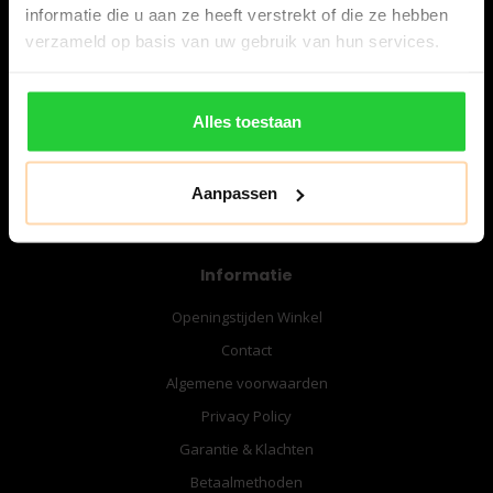
informatie die u aan ze heeft verstrekt of die ze hebben
verzameld op basis van uw gebruik van hun services.
06-57276080
info@bespanracket.nl
Alles toestaan
Aanpassen
Informatie
Openingstijden Winkel
Contact
Algemene voorwaarden
Privacy Policy
Garantie & Klachten
Betaalmethoden