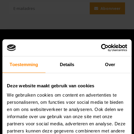
Abonneer
Toestemming
Details
Over
Deze website maakt gebruik van cookies
We gebruiken cookies om content en advertenties te
Bespanracket.nl is dé racketspecialist van Lelystad en
personaliseren, om functies voor social media te bieden
omstreken.
en om ons websiteverkeer te analyseren. Ook delen we
informatie over uw gebruik van onze site met onze
Snijdersstraat 6
partners voor social media, adverteren en analyse. Deze
8224 AA Lelystad
partners kunnen deze gegevens combineren met andere
Nederland