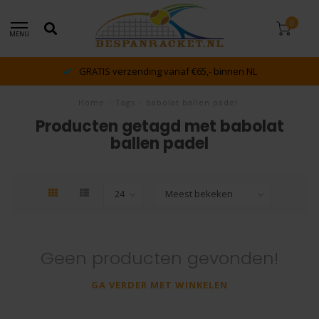
0
MENU
GRATIS verzending vanaf €65,- binnen NL
Home
/
Tags
/
babolat ballen padel
Producten getagd met babolat
ballen padel
Geen producten gevonden!
GA VERDER MET WINKELEN