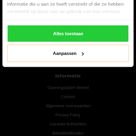
informatie die u aan ze heeft verstrekt of die ze hebben
verzameld op basis van uw gebruik van hun services.
06-57276080
info@bespanracket.nl
Alles toestaan
Aanpassen
Informatie
Openingstijden Winkel
Contact
Algemene voorwaarden
Privacy Policy
Garantie & Klachten
Betaalmethoden