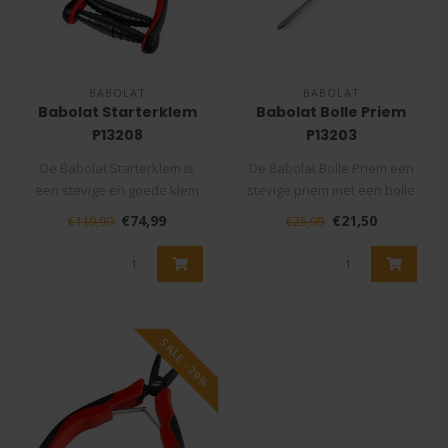
BABOLAT
BABOLAT
Babolat Starterklem
Babolat Bolle Priem
P13208
P13203
De Babolat Starterklem is
De Babolat Bolle Priem een
een stevige en goede klem
stevige priem met een bolle
die niet mag ontbreken in
punt die niet mag ontbrek..
€74,99
€21,50
€119,99
€25,99
uw..
SALE -29%