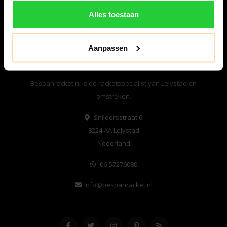
Alles toestaan
Aanpassen
Bespanracket.nl is dé racketspecialist van Lelystad en
omstreken.
Snijdersstraat 6
8224 AA Lelystad
Nederland
06-57276080
info@bespanracket.nl