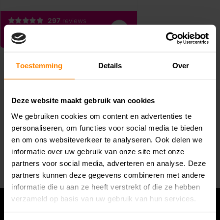
Toestemming
Details
Over
Deze website maakt gebruik van cookies
We gebruiken cookies om content en advertenties te
Abonneer je op onze nieuwsbrief
personaliseren, om functies voor social media te bieden
Blijf op de hoogte van alle acties die wij je aanbieden!
en om ons websiteverkeer te analyseren. Ook delen we
informatie over uw gebruik van onze site met onze
Abonneer
partners voor social media, adverteren en analyse. Deze
partners kunnen deze gegevens combineren met andere
informatie die u aan ze heeft verstrekt of die ze hebben
verzameld op basis van uw gebruik van hun services.