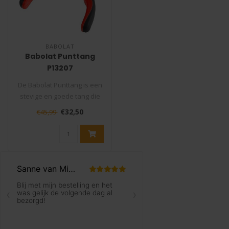
BABOLAT
Babolat Punttang
P13207
De Babolat Punttang is een
stevige en goede tang die
niet mag ontbreken in uw
€32,50
€45,99
ge..