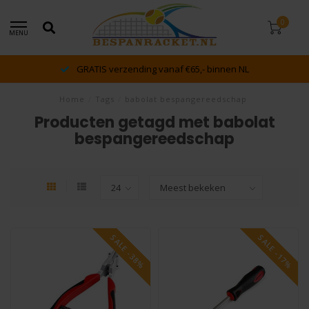
0
MENU
GRATIS verzending vanaf €65,- binnen NL
Home
/
Tags
/
babolat bespangereedschap
Producten getagd met babolat
bespangereedschap
SALE -38%
SALE -17%