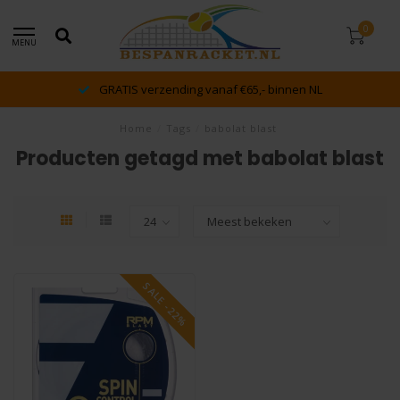
0
MENU
GRATIS verzending vanaf €65,- binnen NL
Home
/
Tags
/
babolat blast
Producten getagd met babolat blast
SALE -22%