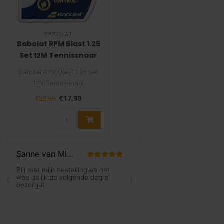
BABOLAT
Babolat RPM Blast 1.25
Set 12M Tennissnaar
Babolat RPM Blast 1.25 Set
12M Tennissnaar
De Babolat RPM Blast is een
€17,99
€22,99
stuggere..