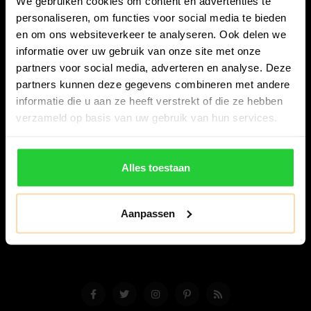
We gebruiken cookies om content en advertenties te
personaliseren, om functies voor social media te bieden
en om ons websiteverkeer te analyseren. Ook delen we
informatie over uw gebruik van onze site met onze
partners voor social media, adverteren en analyse. Deze
partners kunnen deze gegevens combineren met andere
Bespanracket.nl is dé racketspecialist van Lelystad en
informatie die u aan ze heeft verstrekt of die ze hebben
omstreken.
verzameld op basis van uw gebruik van hun services.
Snijdersstraat 6
8224 AA Lelystad
Alles toestaan
Nederland
06-57276080
Aanpassen
info@bespanracket.nl