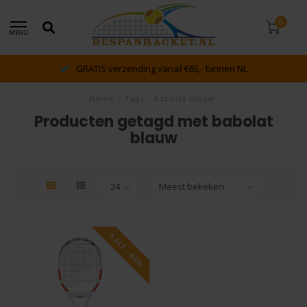
0
MENU
GRATIS verzending vanaf €65,- binnen NL
Home
/
Tags
/
babolat blauw
Producten getagd met babolat
blauw
SALE -44%