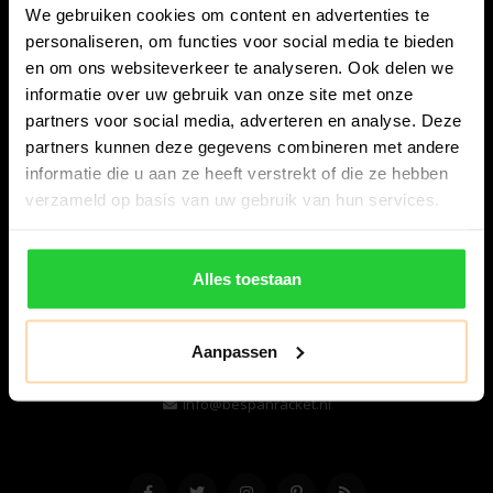
We gebruiken cookies om content en advertenties te
personaliseren, om functies voor social media te bieden
en om ons websiteverkeer te analyseren. Ook delen we
informatie over uw gebruik van onze site met onze
partners voor social media, adverteren en analyse. Deze
partners kunnen deze gegevens combineren met andere
informatie die u aan ze heeft verstrekt of die ze hebben
Bespanracket.nl is dé racketspecialist van Lelystad en
verzameld op basis van uw gebruik van hun services.
omstreken.
Snijdersstraat 6
Alles toestaan
8224 AA Lelystad
Nederland
Aanpassen
06-57276080
info@bespanracket.nl