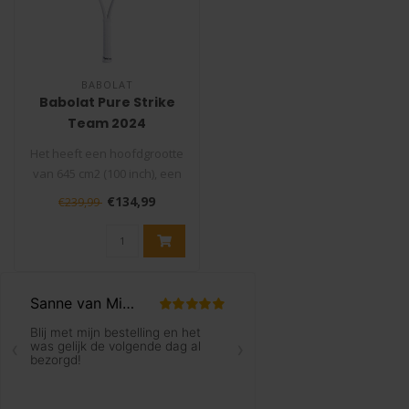
BABOLAT
Babolat Pure Strike
Team 2024
Tennisracket
Het heeft een hoofdgrootte
van 645 cm2 (100 inch), een
standaard snaarpatroon
€134,99
€239,99
va..