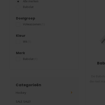
Alle merken
Babolat
Doelgroep
Volwassenen
(1)
Kleur
Wit
(1)
Merk
Babolat
(1)
Bab
De Babola
die niet m
Categorieën
Hockey
SALE SALE!