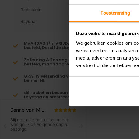
Bedrukken
Toestemming
Beyuna
Deze website maakt gebruik
MAANDAG t/m VRIJDAG voor 16:00
We gebruiken cookies om cont
besteld, Dezelfde dag verzonden!*
websiteverkeer te analyseren
media, adverteren en analys
Zaterdag & Zondag voor 23:59
besteld, maandag verzonden!
verstrekt of die ze hebben v
GRATIS verzending vanaf €65,-
binnen NL
dé racket en bespan specialist van
Lelystad en omstreken