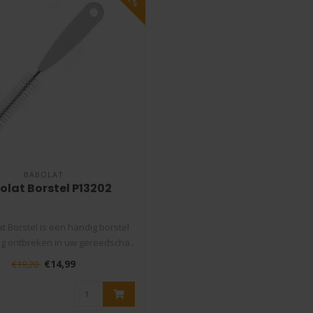
BABOLAT
olat Borstel P13202
t Borstel is een handig borstel
ag ontbreken in uw gereedscha..
€14,99
€19,20