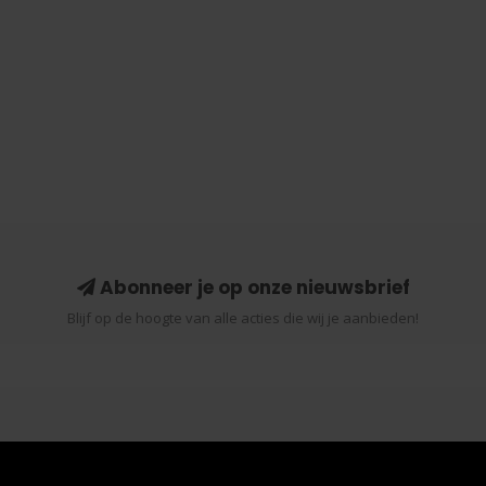
Abonneer je op onze nieuwsbrief
Blijf op de hoogte van alle acties die wij je aanbieden!