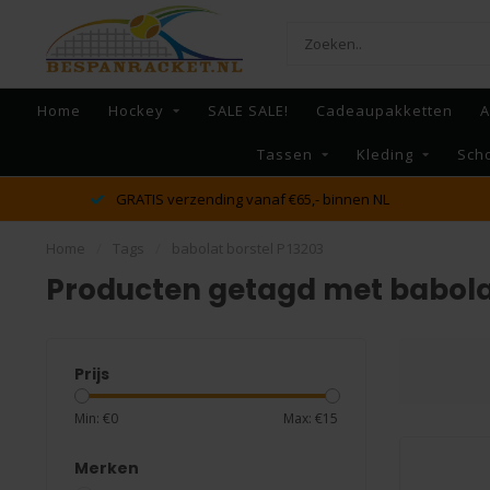
Home
Hockey
SALE SALE!
Cadeaupakketten
A
Tassen
Kleding
Sch
GRATIS verzending vanaf €65,- binnen NL
Home
/
Tags
/
babolat borstel P13203
Producten getagd met babolat
Prijs
Min: €
0
Max: €
15
Merken