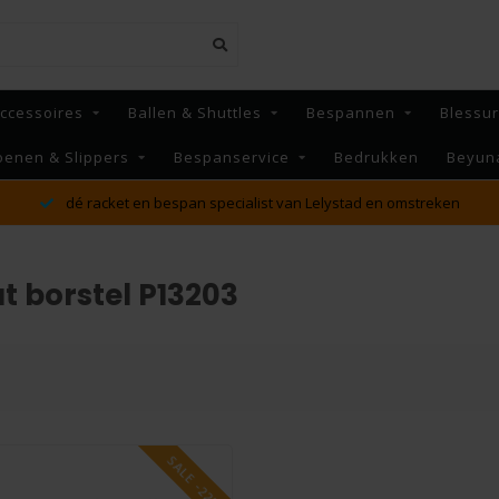
ccessoires
Ballen & Shuttles
Bespannen
Blessu
oenen & Slippers
Bespanservice
Bedrukken
Beyun
dé racket en bespan specialist van Lelystad en omstreken
 borstel P13203
SALE -22%