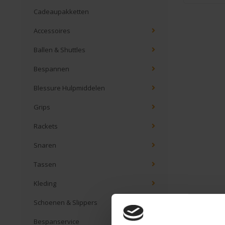
Cadeaupakketten
Accessoires
Ballen & Shuttles
Bespannen
Blessure Hulpmiddelen
Grips
Rackets
Snaren
Tassen
Kleding
Schoenen & Slippers
Bespanservice