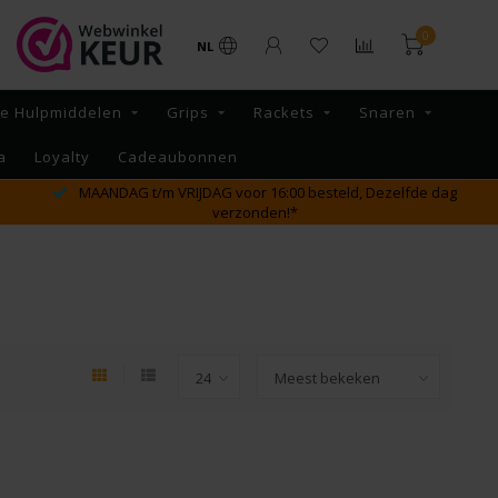
0
NL
re Hulpmiddelen
Grips
Rackets
Snaren
a
Loyalty
Cadeaubonnen
MAANDAG t/m VRIJDAG voor 16:00 besteld, Dezelfde dag
verzonden!*