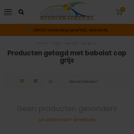
0
MENU
GRATIS verzending vanaf €65,- binnen NL
Home
/
Tags
/
babolat cap grijs
Producten getagd met babolat cap
grijs
Geen producten gevonden!
GA VERDER MET WINKELEN