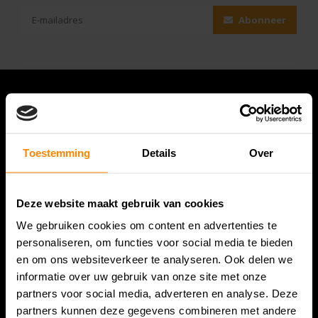
Abonneer
Toestemming
Details
Over
Deze website maakt gebruik van cookies
We gebruiken cookies om content en advertenties te
Bespanracket.nl is dé racketspecialist van Lelystad en
personaliseren, om functies voor social media te bieden
omstreken.
en om ons websiteverkeer te analyseren. Ook delen we
informatie over uw gebruik van onze site met onze
Snijdersstraat 6
partners voor social media, adverteren en analyse. Deze
8224 AA Lelystad
partners kunnen deze gegevens combineren met andere
Nederland