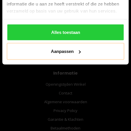
informatie die u aan ze heeft verstrekt of die ze hebben
verzameld op basis van uw gebruik van hun services.
06-57276080
info@bespanracket.nl
Alles toestaan
Aanpassen
Informatie
Openingstijden Winkel
Contact
Algemene voorwaarden
Privacy Policy
Garantie & Klachten
Betaalmethoden