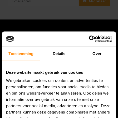
Abonneer
Toestemming
Details
Over
Deze website maakt gebruik van cookies
Bespanracket.nl is dé racketspecialist van Lelystad en
We gebruiken cookies om content en advertenties te
omstreken.
personaliseren, om functies voor social media te bieden
en om ons websiteverkeer te analyseren. Ook delen we
Snijdersstraat 6
informatie over uw gebruik van onze site met onze
8224 AA Lelystad
partners voor social media, adverteren en analyse. Deze
Nederland
partners kunnen deze gegevens combineren met andere