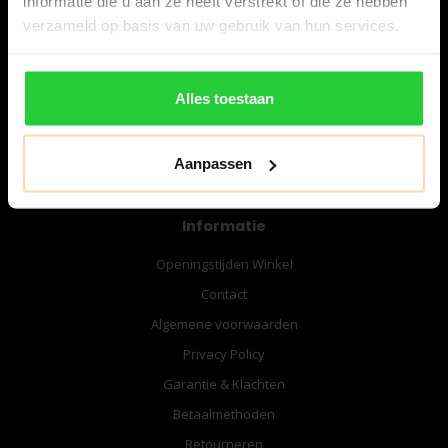
informatie die u aan ze heeft verstrekt of die ze hebben
06-57276080
verzameld op basis van uw gebruik van hun services.
info@bespanracket.nl
Alles toestaan
Aanpassen
Informatie
Openingstijden Winkel
Contact
Algemene voorwaarden
Privacy Policy
Garantie & Klachten
Betaalmethoden
Retourneren