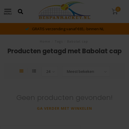
0
MENU
GRATIS verzending vanaf €65,- binnen NL
Home
/
Tags
/
Babolat cap
Producten getagd met Babolat cap
Geen producten gevonden!
GA VERDER MET WINKELEN