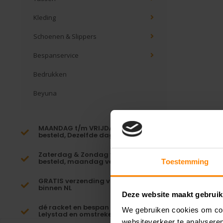
Kleding
Schoenen & Slippers
Bespanservice
Bedrukken
Beyuna
MAANDAG t/m VRIJDAG voor 16:00
besteld, Dezelfde dag verzonden!*
Zaterdag & Zondag voor 23:59
besteld, maandag verzonden!
Toestemming
GRATIS verzending vanaf €65,-
binnen NL
Deze website maakt gebruik
dé racket en bespan specialist van
We gebruiken cookies om cont
Lelystad en omstreken
websiteverkeer te analyseren