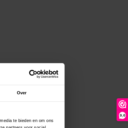
Over
9,6
 media te bieden en om ons
ze partners voor social