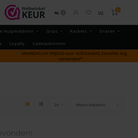
0
NL
re Hulpmiddelen
Grips
Rackets
Snaren
a
Loyalty
Cadeaubonnen
MAANDAG t/m VRIJDAG voor 16:00 besteld, Dezelfde dag
verzonden!*
evonden!