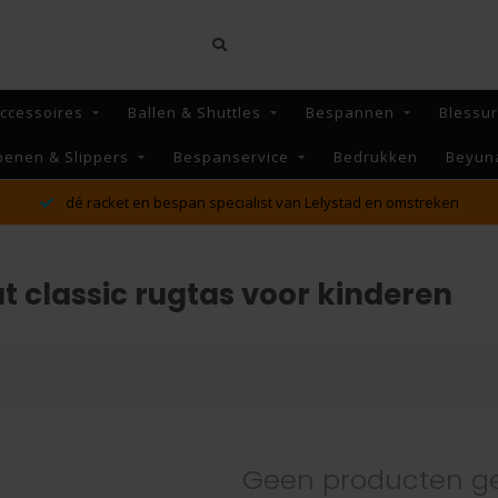
ccessoires
Ballen & Shuttles
Bespannen
Blessu
oenen & Slippers
Bespanservice
Bedrukken
Beyun
dé racket en bespan specialist van Lelystad en omstreken
 classic rugtas voor kinderen
Geen producten g