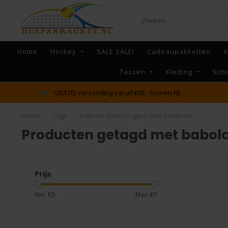
Home
Hockey
SALE SALE!
Cadeaupakketten
A
Tassen
Kleding
Sch
GRATIS verzending vanaf €65,- binnen NL
Home
/
Tags
/
babolat classic rugtas voor kinderen
Producten getagd met babolat
Prijs
Min: €
0
Max: €
5