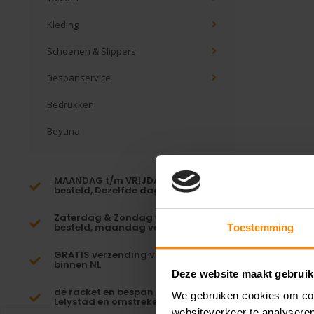
Kleding
Schoenen & Slippers
Bespanservice
Bedrukken
Beyuna
MAANDAG t/m VRIJDAG voor 16:00
besteld, Dezelfde dag verzonden!*
Zaterdag & Zondag voor 23:59
besteld, maandag verzonden!
Toestemming
GRATIS verzending vanaf €65,-
binnen NL
Deze website maakt gebruik
dé racket en bespan specialist van
We gebruiken cookies om cont
Lelystad en omstreken
websiteverkeer te analyseren