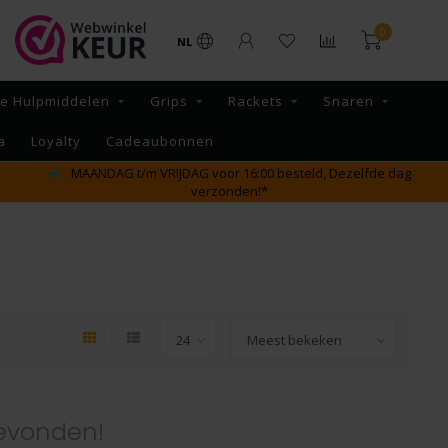
0
NL
re Hulpmiddelen
Grips
Rackets
Snaren
a
Loyalty
Cadeaubonnen
MAANDAG t/m VRIJDAG voor 16:00 besteld, Dezelfde dag
verzonden!*
evonden!