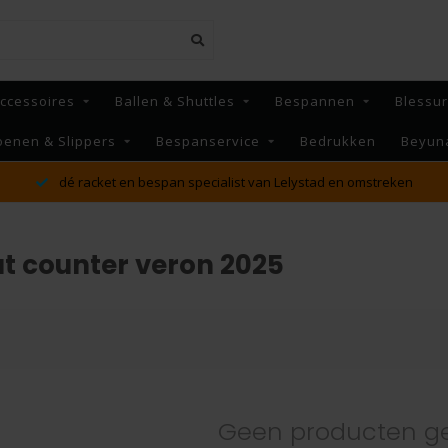
ccessoires
Ballen & Shuttles
Bespannen
Blessu
oenen & Slippers
Bespanservice
Bedrukken
Beyun
dé racket en bespan specialist van Lelystad en omstreken
t counter veron 2025
Geen producten g