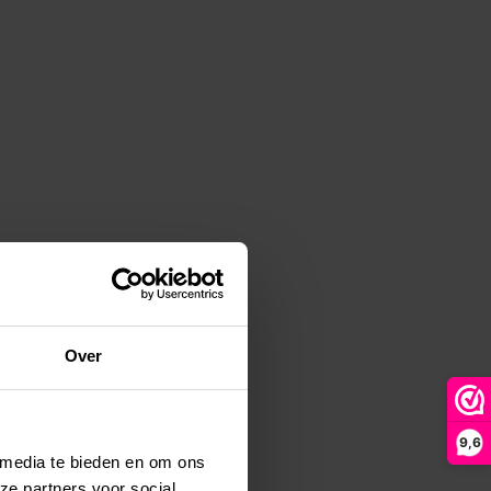
Over
9,6
 media te bieden en om ons
ze partners voor social