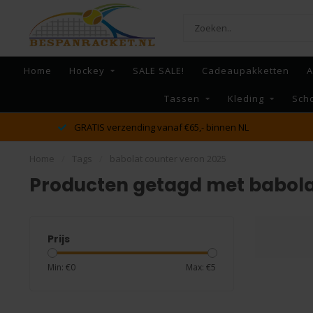
Home
Hockey
SALE SALE!
Cadeaupakketten
A
Tassen
Kleding
Sch
GRATIS verzending vanaf €65,- binnen NL
Home
/
Tags
/
babolat counter veron 2025
Producten getagd met babola
Prijs
Min: €
0
Max: €
5