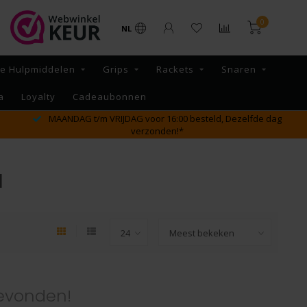
0
NL
re Hulpmiddelen
Grips
Rackets
Snaren
a
Loyalty
Cadeaubonnen
MAANDAG t/m VRIJDAG voor 16:00 besteld, Dezelfde dag
verzonden!*
d
evonden!