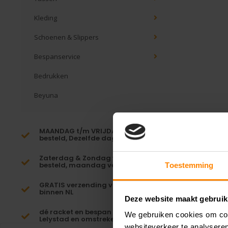
Kleding
Schoenen & Slippers
Bespanservice
Bedrukken
Beyuna
MAANDAG t/m VRIJDAG voor 16:00
besteld, Dezelfde dag verzonden!*
Zaterdag & Zondag voor 23:59
besteld, maandag verzonden!
Toestemming
GRATIS verzending vanaf €65,-
binnen NL
Deze website maakt gebruik
dé racket en bespan specialist van
We gebruiken cookies om cont
Lelystad en omstreken
websiteverkeer te analyseren