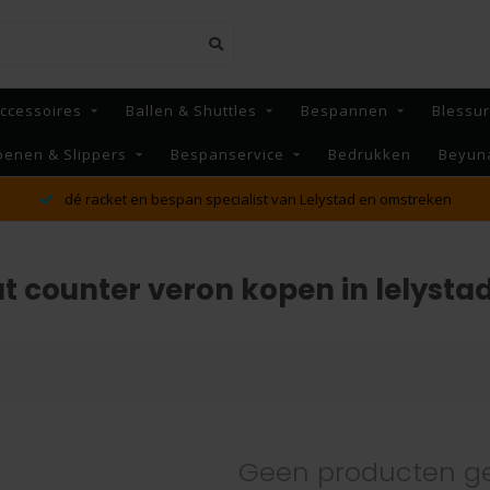
ccessoires
Ballen & Shuttles
Bespannen
Blessu
oenen & Slippers
Bespanservice
Bedrukken
Beyun
dé racket en bespan specialist van Lelystad en omstreken
 counter veron kopen in lelysta
Geen producten g