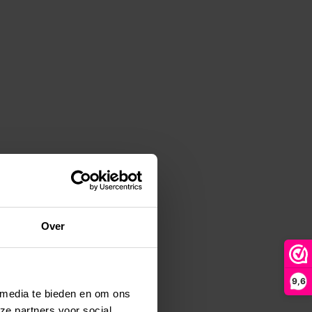
Over
9,6
 media te bieden en om ons
ze partners voor social