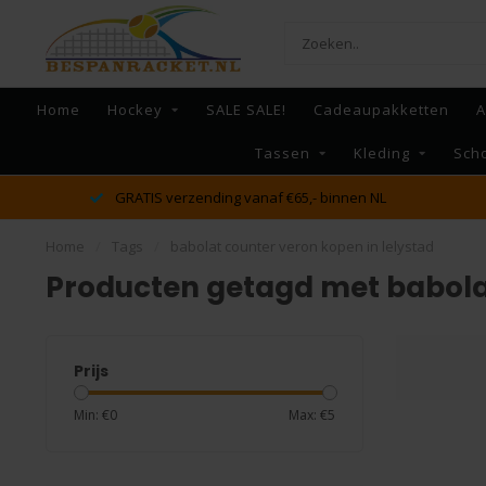
Home
Hockey
SALE SALE!
Cadeaupakketten
A
Tassen
Kleding
Sch
GRATIS verzending vanaf €65,- binnen NL
Home
/
Tags
/
babolat counter veron kopen in lelystad
Producten getagd met babolat
Prijs
Min: €
0
Max: €
5