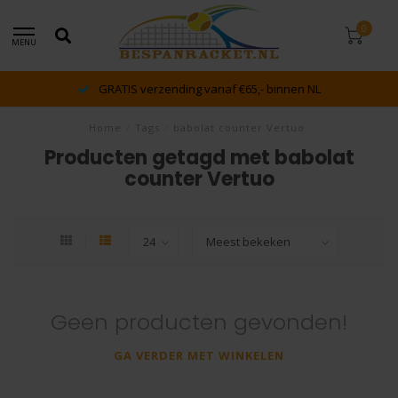
0
MENU
GRATIS verzending vanaf €65,- binnen NL
Home
/
Tags
/
babolat counter Vertuo
Producten getagd met babolat
counter Vertuo
Geen producten gevonden!
GA VERDER MET WINKELEN