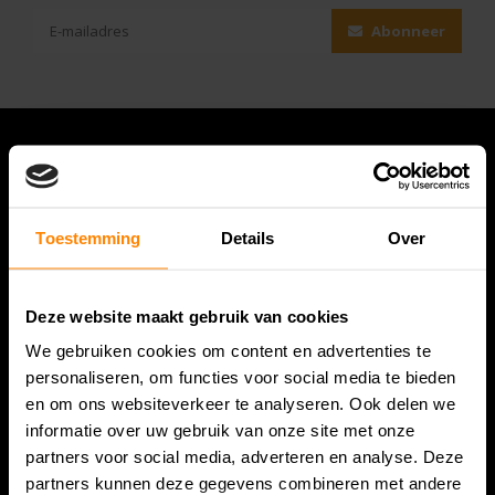
Abonneer
Toestemming
Details
Over
Deze website maakt gebruik van cookies
We gebruiken cookies om content en advertenties te
Bespanracket.nl is dé racketspecialist van Lelystad en
personaliseren, om functies voor social media te bieden
omstreken.
en om ons websiteverkeer te analyseren. Ook delen we
informatie over uw gebruik van onze site met onze
Snijdersstraat 6
partners voor social media, adverteren en analyse. Deze
8224 AA Lelystad
partners kunnen deze gegevens combineren met andere
Nederland