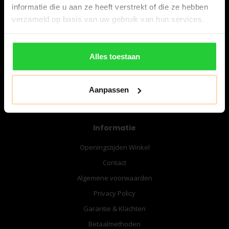
informatie die u aan ze heeft verstrekt of die ze hebben
verzameld op basis van uw gebruik van hun services.
06-57276080
info@bespanracket.nl
Alles toestaan
Aanpassen
Informatie
Openingstijden Winkel
Contact
Algemene voorwaarden
Privacy Policy
Garantie & Klachten
Betaalmethoden