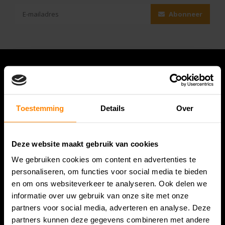
Abonneer
Toestemming
Details
Over
Deze website maakt gebruik van cookies
We gebruiken cookies om content en advertenties te
Bespanracket.nl is dé racketspecialist van Lelystad en
personaliseren, om functies voor social media te bieden
omstreken.
en om ons websiteverkeer te analyseren. Ook delen we
informatie over uw gebruik van onze site met onze
Snijdersstraat 6
partners voor social media, adverteren en analyse. Deze
8224 AA Lelystad
partners kunnen deze gegevens combineren met andere
Nederland