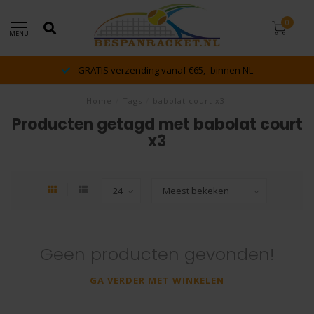
0
MENU
GRATIS verzending vanaf €65,- binnen NL
Home
/
Tags
/
babolat court x3
Producten getagd met babolat court
x3
Geen producten gevonden!
GA VERDER MET WINKELEN