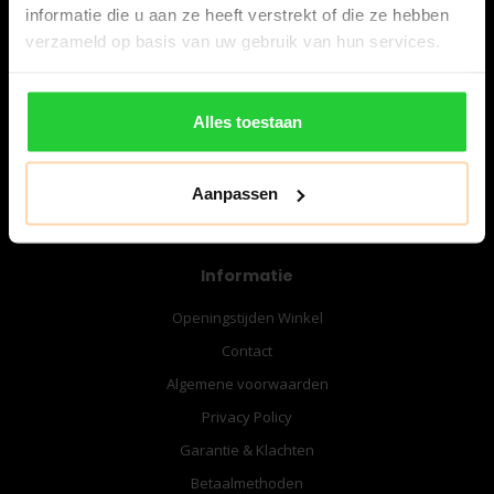
informatie die u aan ze heeft verstrekt of die ze hebben
verzameld op basis van uw gebruik van hun services.
06-57276080
info@bespanracket.nl
Alles toestaan
Aanpassen
Informatie
Openingstijden Winkel
Contact
Algemene voorwaarden
Privacy Policy
Garantie & Klachten
Betaalmethoden