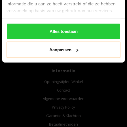
informatie die u aan ze heeft verstrekt of die ze hebben
verzameld op basis van uw gebruik van hun services.
06-57276080
info@bespanracket.nl
Alles toestaan
Aanpassen
Informatie
Openingstijden Winkel
Contact
Algemene voorwaarden
Privacy Policy
Garantie & Klachten
Betaalmethoden