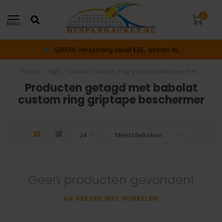
0
MENU
GRATIS verzending vanaf €65,- binnen NL
Home
/
Tags
/
babolat custom ring griptape beschermer
Producten getagd met babolat
custom ring griptape beschermer
Geen producten gevonden!
GA VERDER MET WINKELEN