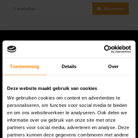
Abonneer
Toestemming
Details
Over
Deze website maakt gebruik van cookies
We gebruiken cookies om content en advertenties te
Bespanracket.nl is dé racketspecialist van Lelystad en
personaliseren, om functies voor social media te bieden
omstreken.
en om ons websiteverkeer te analyseren. Ook delen we
informatie over uw gebruik van onze site met onze
Snijdersstraat 6
partners voor social media, adverteren en analyse. Deze
8224 AA Lelystad
partners kunnen deze gegevens combineren met andere
Nederland