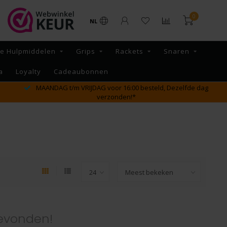
0
NL
re Hulpmiddelen
Grips
Rackets
Snaren
a
Loyalty
Cadeaubonnen
MAANDAG t/m VRIJDAG voor 16:00 besteld, Dezelfde dag
verzonden!*
evonden!