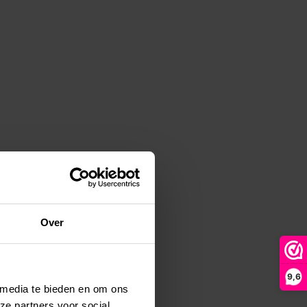
Over
9,6
 media te bieden en om ons
ze partners voor social