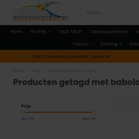
Home
Hockey
SALE SALE!
Cadeaupakketten
A
Tassen
Kleding
Sch
GRATIS verzending vanaf €65,- binnen NL
Home
/
Tags
/
babolat defiance woman
Producten getagd met babol
Prijs
Min: €
0
Max: €
5