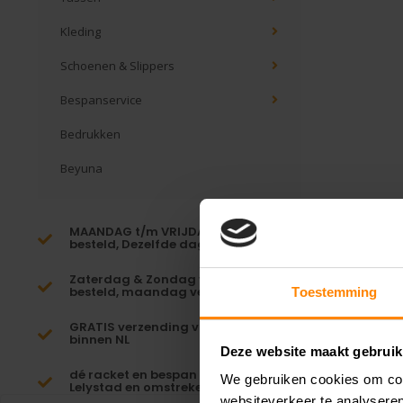
Kleding
Schoenen & Slippers
Bespanservice
Bedrukken
Beyuna
MAANDAG t/m VRIJDAG voor 16:00
besteld, Dezelfde dag verzonden!*
Zaterdag & Zondag voor 23:59
besteld, maandag verzonden!
Toestemming
GRATIS verzending vanaf €65,-
binnen NL
Deze website maakt gebruik
dé racket en bespan specialist van
We gebruiken cookies om cont
Lelystad en omstreken
websiteverkeer te analyseren