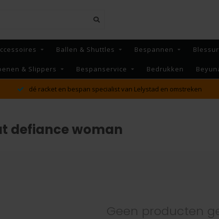
ccessoires
Ballen & Shuttles
Bespannen
Blessu
oenen & Slippers
Bespanservice
Bedrukken
Beyun
dé racket en bespan specialist van Lelystad en omstreken
at defiance woman
Geen producten g