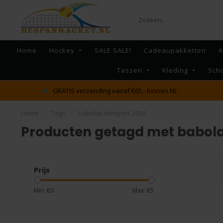
Home
Hockey
SALE SALE!
Cadeaupakketten
A
Tassen
Kleding
Sch
GRATIS verzending vanaf €65,- binnen NL
Home
/
Tags
/
babolat dempers 2024
Producten getagd met babol
Prijs
Min: €
0
Max: €
5