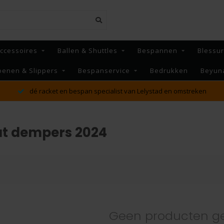
ccessoires
Ballen & Shuttles
Bespannen
Blessu
oenen & Slippers
Bespanservice
Bedrukken
Beyun
dé racket en bespan specialist van Lelystad en omstreken
at dempers 2024
Geen producten g