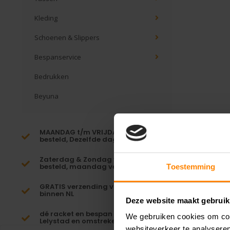
Kleding
Schoenen & Slippers
Bespanservice
Bedrukken
Beyuna
MAANDAG t/m VRIJDAG voor 16:00
besteld, Dezelfde dag verzonden!*
Zaterdag & Zondag voor 23:59
besteld, maandag verzonden!
Toestemming
GRATIS verzending vanaf €65,-
binnen NL
Deze website maakt gebruik
dé racket en bespan specialist van
We gebruiken cookies om cont
Lelystad en omstreken
websiteverkeer te analyseren