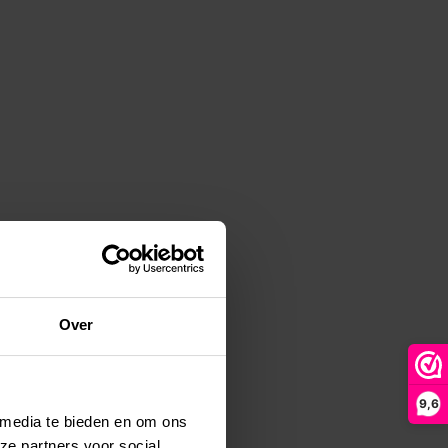
Over
9,6
 media te bieden en om ons
ze partners voor social