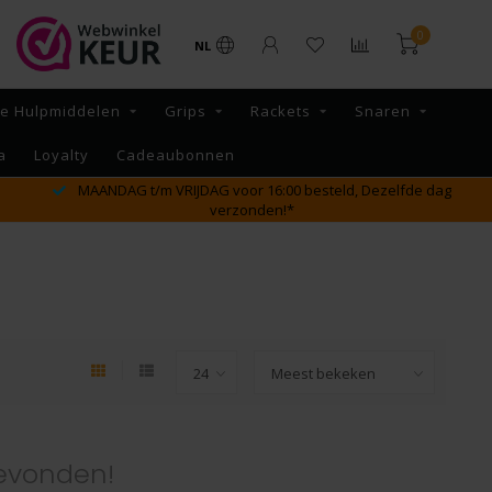
0
NL
re Hulpmiddelen
Grips
Rackets
Snaren
a
Loyalty
Cadeaubonnen
MAANDAG t/m VRIJDAG voor 16:00 besteld, Dezelfde dag
verzonden!*
evonden!