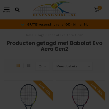
0
MENU
GRATIS verzending vanaf €65,- binnen NL
Home
/
Tags
/
Babolat Evo Aero Gen2
Producten getagd met Babolat Evo
Aero Gen2
SALE -31%
SALE -26%