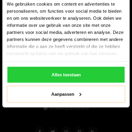
We gebruiken cookies om content en advertenties te
personaliseren, om functies voor social media te bieden
en om ons websiteverkeer te analyseren. Ook delen we
informatie over uw gebruik van onze site met onze
partners voor social media, adverteren en analyse. Deze
partners kunnen deze gegevens combineren met andere
informatie die u aan ze heeft verstrekt of die ze hebben
Bespanracket.nl is dé racketspecialist van Lelystad en
verzameld op basis van uw gebruik van hun services.
omstreken.
Snijdersstraat 6
Alles toestaan
8224 AA Lelystad
Nederland
Aanpassen
06-57276080
info@bespanracket.nl