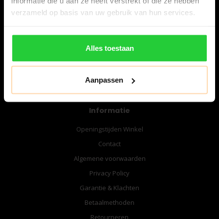
informatie die u aan ze heeft verstrekt of die ze hebben
06-57276080
verzameld op basis van uw gebruik van hun services.
info@bespanracket.nl
Alles toestaan
Aanpassen
Informatie
Openingstijden Winkel
Contact
Algemene voorwaarden
Privacy Policy
Garantie & Klachten
Betaalmethoden
Retourneren