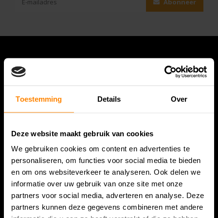
Abonneer
Toestemming
Details
Over
Deze website maakt gebruik van cookies
Bespanracket.nl is dé racketspecialist van Lelystad en
We gebruiken cookies om content en advertenties te
omstreken.
personaliseren, om functies voor social media te bieden
en om ons websiteverkeer te analyseren. Ook delen we
Snijdersstraat 6
informatie over uw gebruik van onze site met onze
8224 AA Lelystad
partners voor social media, adverteren en analyse. Deze
Nederland
partners kunnen deze gegevens combineren met andere