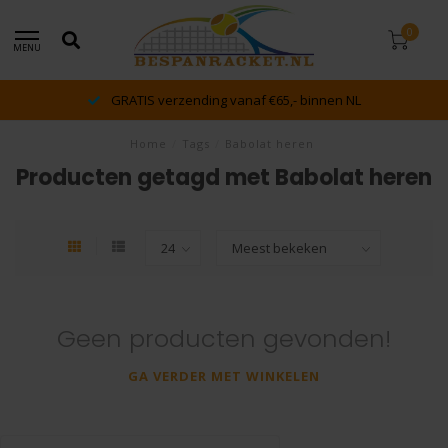
0
MENU
GRATIS verzending vanaf €65,- binnen NL
Home
/
Tags
/
Babolat heren
Producten getagd met Babolat heren
Geen producten gevonden!
GA VERDER MET WINKELEN