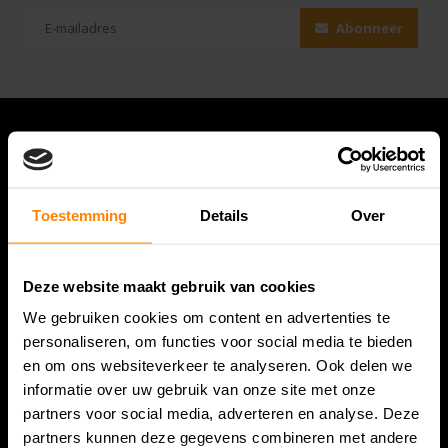
Abonneer
Toestemming
Details
Over
Deze website maakt gebruik van cookies
We gebruiken cookies om content en advertenties te
Bespanracket.nl is dé racketspecialist van Lelystad en
personaliseren, om functies voor social media te bieden
omstreken.
en om ons websiteverkeer te analyseren. Ook delen we
informatie over uw gebruik van onze site met onze
Snijdersstraat 6
partners voor social media, adverteren en analyse. Deze
8224 AA Lelystad
partners kunnen deze gegevens combineren met andere
Nederland