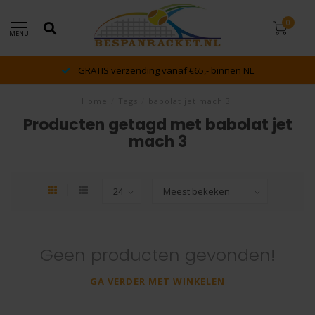
0
MENU
GRATIS verzending vanaf €65,- binnen NL
Home
/
Tags
/
babolat jet mach 3
Producten getagd met babolat jet
mach 3
Geen producten gevonden!
GA VERDER MET WINKELEN