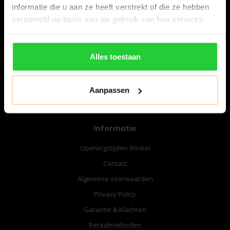
informatie die u aan ze heeft verstrekt of die ze hebben
verzameld op basis van uw gebruik van hun services.
06-57276080
info@bespanracket.nl
Alles toestaan
Aanpassen
Informatie
Openingstijden Winkel
Contact
Algemene voorwaarden
Privacy Policy
Garantie & Klachten
Betaalmethoden