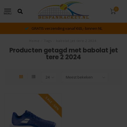
0
MENU
GRATIS verzending vanaf €65,- binnen NL
Home
/
Tags
/
babolat jet tere 2 2024
Producten getagd met babolat jet
tere 2 2024
SALE -50%