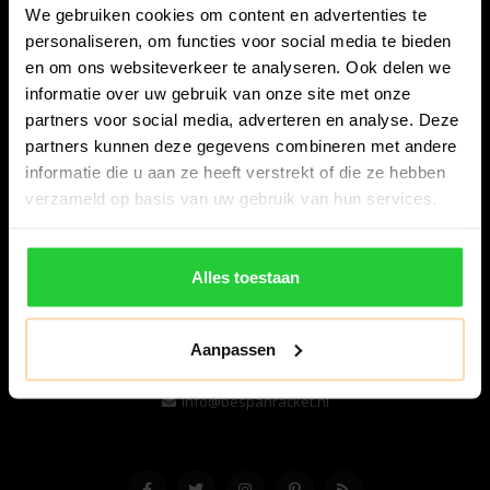
We gebruiken cookies om content en advertenties te
personaliseren, om functies voor social media te bieden
en om ons websiteverkeer te analyseren. Ook delen we
informatie over uw gebruik van onze site met onze
partners voor social media, adverteren en analyse. Deze
partners kunnen deze gegevens combineren met andere
informatie die u aan ze heeft verstrekt of die ze hebben
Bespanracket.nl is dé racketspecialist van Lelystad en
verzameld op basis van uw gebruik van hun services.
omstreken.
Snijdersstraat 6
Alles toestaan
8224 AA Lelystad
Nederland
Aanpassen
06-57276080
info@bespanracket.nl