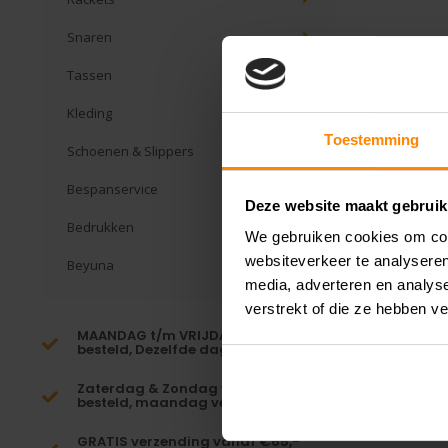
Snaren
Tassen
Kleding
Toestemming
Schoenen & Slippers
Bespanservice
Deze website maakt gebruik
Bedrukken
We gebruiken cookies om cont
websiteverkeer te analyseren
Beyuna
media, adverteren en analys
verstrekt of die ze hebben v
MAANDAG t/m VRIJDAG voor 16:00
besteld, Dezelfde dag verzonden!*
Zaterdag & Zondag voor 23:59
besteld, maandag verzonden!
GRATIS verzending vanaf €65,-