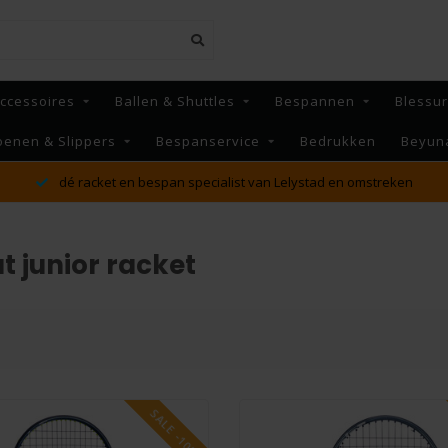
ccessoires
Ballen & Shuttles
Bespannen
Blessu
oenen & Slippers
Bespanservice
Bedrukken
Beyun
MAANDAG t/m V
span specialist van Lelystad en omstreken
 junior racket
SALE -10%