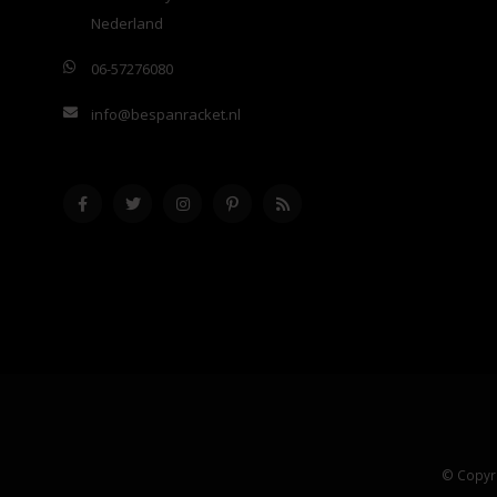
Nederland
06-57276080
info@bespanracket.nl
© Copyri