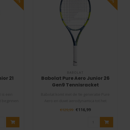
BABOLAT
ior 21
Babolat Pure Aero Junior 26
Gen9 Tennisracket
1 is een
Babolat komt met de 9e generatie Pure
t beginnen
Aero en duwt aerodynamica tot het
uiterste..
€116,99
€129,99