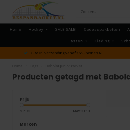
Home
Hockey
SALE SALE!
Cadeaupakketten
A
Tassen
Kleding
Sch
erzending vanaf €65,- binnen NL
dé racket en be
Home
/
Tags
/
Babolat junior racket
Producten getagd met Babolat
Prijs
Min: €
0
Max: €
150
Merken