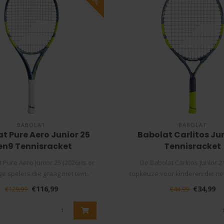
BABOLAT
BABOLAT
t Pure Aero Junior 25
Babolat Carlitos Jun
en9 Tennisracket
Tennisracket
 Pure Aero Junior 25 (2026) is er
De Babolat Carlitos Junior 2
ge spelers die graag met tem..
topkeuze voor kinderen die ne
met..
€116,99
€34,99
€129,99
€44,99