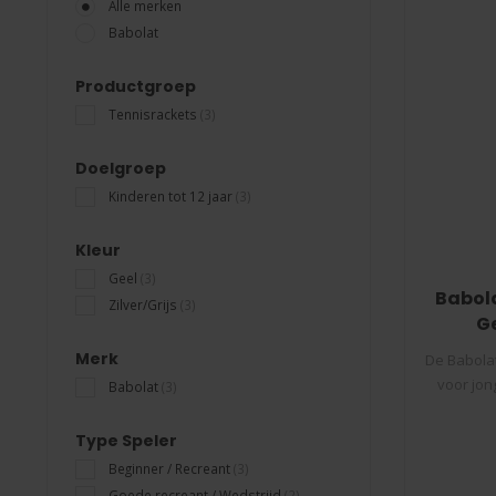
Alle merken
Babolat
Productgroep
Tennisrackets
(3)
Doelgroep
Kinderen tot 12 jaar
(3)
Kleur
Geel
(3)
Babola
Zilver/Grijs
(3)
G
Merk
De Babolat
voor jon
Babolat
(3)
Type Speler
Beginner / Recreant
(3)
Goede recreant / Wedstrijd
(2)