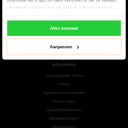
informatie die u aan ze heeft verstrekt of die ze hebben
06-57276080
verzameld op basis van uw gebruik van hun services.
info@bespanracket.nl
Alles toestaan
Aanpassen
Informatie
Openingstijden Winkel
Contact
Algemene voorwaarden
Privacy Policy
Garantie & Klachten
Betaalmethoden
Retourneren