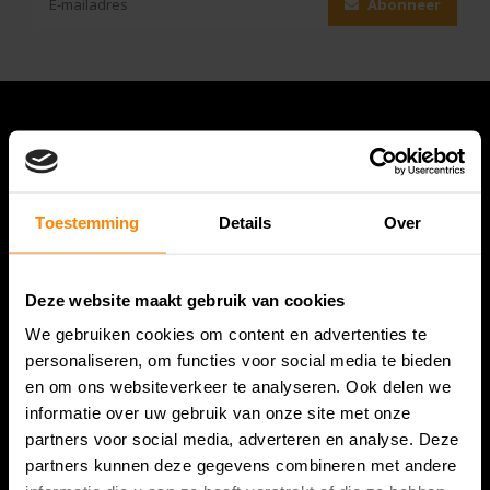
Abonneer
Toestemming
Details
Over
Deze website maakt gebruik van cookies
Bespanracket.nl is dé racketspecialist van Lelystad en
We gebruiken cookies om content en advertenties te
omstreken.
personaliseren, om functies voor social media te bieden
en om ons websiteverkeer te analyseren. Ook delen we
Snijdersstraat 6
informatie over uw gebruik van onze site met onze
8224 AA Lelystad
partners voor social media, adverteren en analyse. Deze
Nederland
partners kunnen deze gegevens combineren met andere