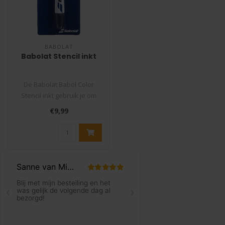
BABOLAT
Babolat Stencil inkt
De Babolat Babol Color
Stencil inkt gebruik je om
het logo van het tennismerk
€9,99
of..