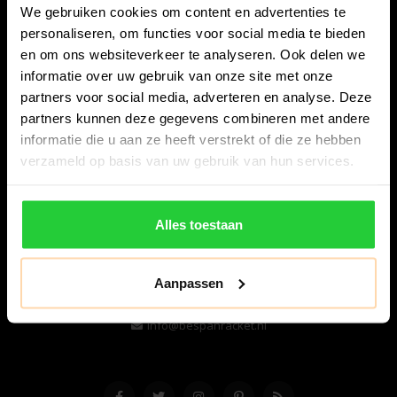
We gebruiken cookies om content en advertenties te
personaliseren, om functies voor social media te bieden
en om ons websiteverkeer te analyseren. Ook delen we
informatie over uw gebruik van onze site met onze
partners voor social media, adverteren en analyse. Deze
partners kunnen deze gegevens combineren met andere
informatie die u aan ze heeft verstrekt of die ze hebben
Bespanracket.nl is dé racketspecialist van Lelystad en
verzameld op basis van uw gebruik van hun services.
omstreken.
Snijdersstraat 6
Alles toestaan
8224 AA Lelystad
Nederland
Aanpassen
06-57276080
info@bespanracket.nl