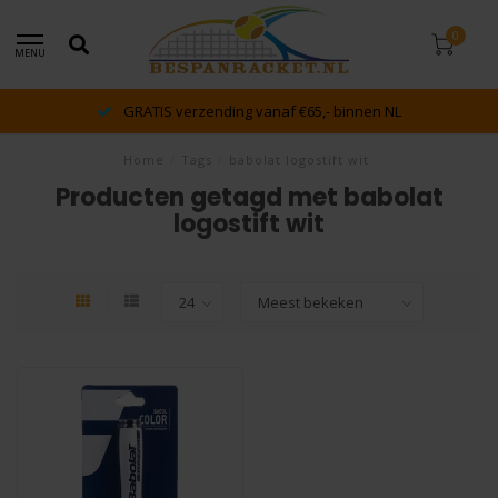
0
MENU
GRATIS verzending vanaf €65,- binnen NL
Home
/
Tags
/
babolat logostift wit
Producten getagd met babolat
logostift wit