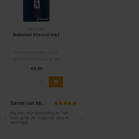
BABOLAT
Babolat Stencil inkt
De Babolat Babol Color
Stencil inkt gebruik je om
het logo van het tennismerk
€9,99
of..