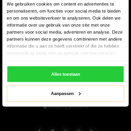
We gebruiken cookies om content en advertenties te
personaliseren, om functies voor social media te bieden
en om ons websiteverkeer te analyseren. Ook delen we
informatie over uw gebruik van onze site met onze
partners voor social media, adverteren en analyse. Deze
partners kunnen deze gegevens combineren met andere
informatie die u aan ze heeft verstrekt of die ze hebben
Bespanracket.nl is dé racketspecialist van Lelystad en
verzameld op basis van uw gebruik van hun services.
omstreken.
Snijdersstraat 6
Alles toestaan
8224 AA Lelystad
Nederland
Aanpassen
06-57276080
info@bespanracket.nl