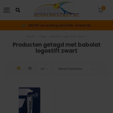
0
MENU
GRATIS verzending vanaf €65,- binnen NL
Home
/
Tags
/
babolat logostift zwart
Producten getagd met babolat
logostift zwart