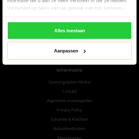
informatie die u aan ze heeft verstrekt of die ze hebben
06-57276080
verzameld op basis van uw gebruik van hun services.
info@bespanracket.nl
Alles toestaan
Aanpassen
Informatie
Openingstijden Winkel
Contact
Algemene voorwaarden
Privacy Policy
Garantie & Klachten
Betaalmethoden
Retourneren