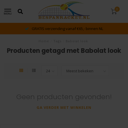
0
MENU
GRATIS verzending vanaf €65,- binnen NL
Home
/
Tags
/
Babolat look
Producten getagd met Babolat look
Geen producten gevonden!
GA VERDER MET WINKELEN