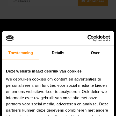
Abonneer
Toestemming
Details
Over
Deze website maakt gebruik van cookies
Bespanracket.nl is dé racketspecialist van Lelystad en
We gebruiken cookies om content en advertenties te
omstreken.
personaliseren, om functies voor social media te bieden
en om ons websiteverkeer te analyseren. Ook delen we
Snijdersstraat 6
informatie over uw gebruik van onze site met onze
8224 AA Lelystad
partners voor social media, adverteren en analyse. Deze
Nederland
partners kunnen deze gegevens combineren met andere