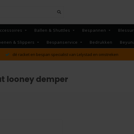
ccessoires
Ballen & Shuttles
Bespannen
Blessu
oenen & Slippers
Bespanservice
Bedrukken
Beyun
MAANDAG t/m VRIJDAG voor 16:00 besteld, Dezelfde dag
verzonden!*
at looney demper