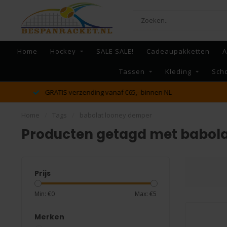
Home
Hockey
SALE SALE!
Cadeaupakketten
A
Tassen
Kleding
Sch
dé racket en bespan specialist van Lelystad en omstreken
Home
/
Tags
/
babolat looney demper
Producten getagd met babol
Prijs
Min: €
0
Max: €
5
Merken