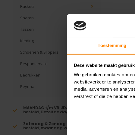
Rackets
Snaren
Tassen
Kleding
Toestemming
Schoenen & Slippers
Bespanservice
Deze website maakt gebruik
We gebruiken cookies om cont
Bedrukken
websiteverkeer te analyseren
Beyuna
media, adverteren en analys
verstrekt of die ze hebben v
MAANDAG t/m VRIJDAG voor 16:00
besteld, Dezelfde dag verzonden!*
Zaterdag & Zondag voor 23:59
besteld, maandag verzonden!