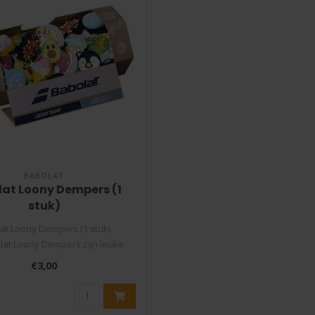
BABOLAT
at Loony Dempers (1
stuk)
at Loony Dempers (1 stuk).
lat Loony Dempers zijn leuke
dempers die..
€3,00