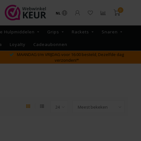
0
NL
re Hulpmiddelen
Grips
Rackets
Snaren
a
Loyalty
Cadeaubonnen
GRATIS verzending vanaf €65,- binnen NL