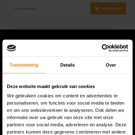
Abonneer
Toestemming
Details
Over
Deze website maakt gebruik van cookies
We gebruiken cookies om content en advertenties te
Bespanracket.nl is dé racketspecialist van Lelystad en
personaliseren, om functies voor social media te bieden
omstreken.
en om ons websiteverkeer te analyseren. Ook delen we
informatie over uw gebruik van onze site met onze
Snijdersstraat 6
partners voor social media, adverteren en analyse. Deze
8224 AA Lelystad
partners kunnen deze gegevens combineren met andere
Nederland