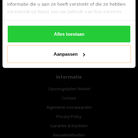
informatie die u aan ze heeft verstrekt of die ze hebben
verzameld op basis van uw gebruik van hun services.
06-57276080
info@bespanracket.nl
Alles toestaan
Aanpassen
Informatie
Openingstijden Winkel
Contact
Algemene voorwaarden
Privacy Policy
Garantie & Klachten
Betaalmethoden