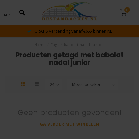
0
MENU
GRATIS verzending vanaf €65,- binnen NL
Home
/
Tags
/
babolat nadal junior
Producten getagd met babolat
nadal junior
Geen producten gevonden!
GA VERDER MET WINKELEN