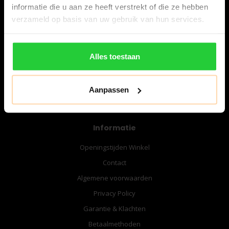
informatie die u aan ze heeft verstrekt of die ze hebben
verzameld op basis van uw gebruik van hun services.
06-57276080
info@bespanracket.nl
Alles toestaan
Aanpassen
Informatie
Openingstijden Winkel
Contact
Algemene voorwaarden
Privacy Policy
Garantie & Klachten
Betaalmethoden