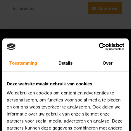
Abonneer
Toestemming
Details
Over
Deze website maakt gebruik van cookies
We gebruiken cookies om content en advertenties te
Bespanracket.nl is dé racketspecialist van Lelystad en
personaliseren, om functies voor social media te bieden
omstreken.
en om ons websiteverkeer te analyseren. Ook delen we
informatie over uw gebruik van onze site met onze
Snijdersstraat 6
partners voor social media, adverteren en analyse. Deze
8224 AA Lelystad
partners kunnen deze gegevens combineren met andere
Nederland