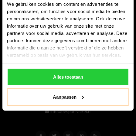
We gebruiken cookies om content en advertenties te
personaliseren, om functies voor social media te bieden
en om ons websiteverkeer te analyseren. Ook delen we
informatie over uw gebruik van onze site met onze
partners voor social media, adverteren en analyse. Deze
partners kunnen deze gegevens combineren met andere
informatie die u aan ze heeft verstrekt of die ze hebben
Bespanracket.nl is dé racketspecialist van Lelystad en
verzameld op basis van uw gebruik van hun services.
omstreken.
Snijdersstraat 6
Alles toestaan
8224 AA Lelystad
Nederland
Aanpassen
06-57276080
info@bespanracket.nl