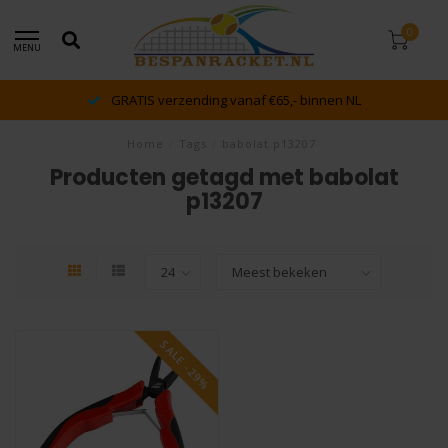
0
MENU
GRATIS verzending vanaf €65,- binnen NL
Home
/
Tags
/
babolat p13207
Producten getagd met babolat
p13207
SALE -29%