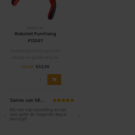
BABOLAT
Babolat Punttang
P13207
De Babolat Punttang is een
stevige en goede tang die
niet mag ontbreken in uw
€32,50
€45,99
ge..