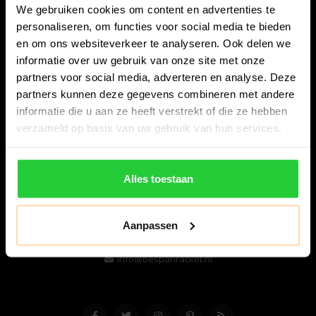
We gebruiken cookies om content en advertenties te
personaliseren, om functies voor social media te bieden
en om ons websiteverkeer te analyseren. Ook delen we
informatie over uw gebruik van onze site met onze
partners voor social media, adverteren en analyse. Deze
partners kunnen deze gegevens combineren met andere
informatie die u aan ze heeft verstrekt of die ze hebben
Bespanracket.nl is dé racketspecialist van Lelystad en
verzameld op basis van uw gebruik van hun services.
omstreken.
Snijdersstraat 6
Alles toestaan
8224 AA Lelystad
Nederland
Aanpassen
06-57276080
info@bespanracket.nl