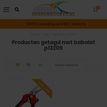
0
MENU
GRATIS verzending vanaf €65,- binnen NL
Home
/
Tags
/
babolat p13209
Producten getagd met babolat
p13209
SALE -22%