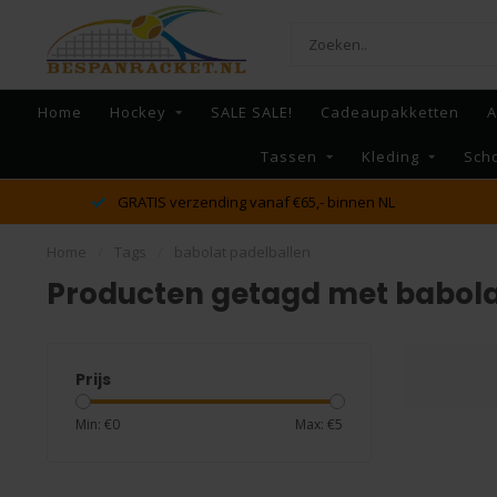
Home
Hockey
SALE SALE!
Cadeaupakketten
A
Tassen
Kleding
Sch
GRATIS verzending vanaf €65,- binnen NL
Home
/
Tags
/
babolat padelballen
Producten getagd met babola
Prijs
Min: €
0
Max: €
5