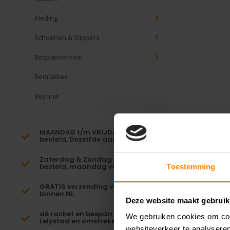
Kleding
Schoenen & Slippers
Bespanservice
Bedrukken
Beyuna
MAANDAG t/m VRIJDAG voor 16:00
besteld, Dezelfde dag verzonden!*
Zaterdag & Zondag voor 23:59
besteld, maandag verzonden!
Toestemming
GRATIS verzending vanaf €65,-
binnen NL
Deze website maakt gebruik
dé racket en bespan specialist van
We gebruiken cookies om cont
Lelystad en omstreken
websiteverkeer te analyseren