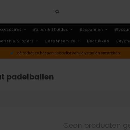
ccessoires
Ballen & Shuttles
Bespannen
Blessu
oenen & Slippers
Bespanservice
Bedrukken
Beyun
dé racket en bespan specialist van Lelystad en omstreken
t padelballen
Geen producten g