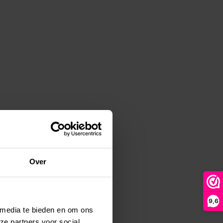
Over
9,6
 media te bieden en om ons
ze partners voor social