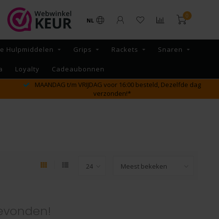
0
NL
re Hulpmiddelen
Grips
Rackets
Snaren
a
Loyalty
Cadeaubonnen
MAANDAG t/m VRIJDAG voor 16:00 besteld, Dezelfde dag
verzonden!*
evonden!