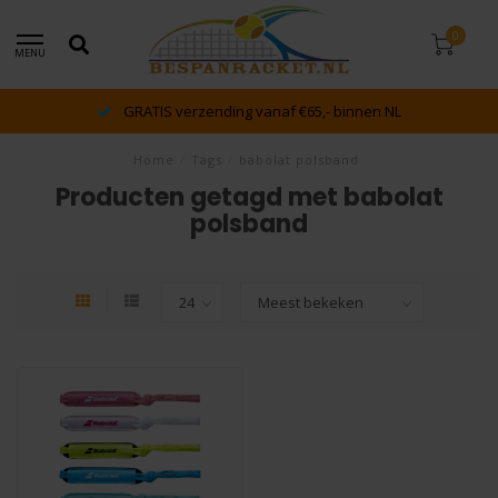
0
MENU
GRATIS verzending vanaf €65,- binnen NL
Home
/
Tags
/
babolat polsband
Producten getagd met babolat
polsband