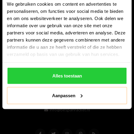
We gebruiken cookies om content en advertenties te
personaliseren, om functies voor social media te bieden
en om ons websiteverkeer te analyseren. Ook delen we
informatie over uw gebruik van onze site met onze
partners voor social media, adverteren en analyse. Deze
partners kunnen deze gegevens combineren met andere
informatie die u aan ze heeft verstrekt of die ze hebben
Bespanracket.nl is dé racketspecialist van Lelystad en
verzameld op basis van uw gebruik van hun services.
omstreken.
Snijdersstraat 6
Alles toestaan
8224 AA Lelystad
Nederland
Aanpassen
06-57276080
info@bespanracket.nl