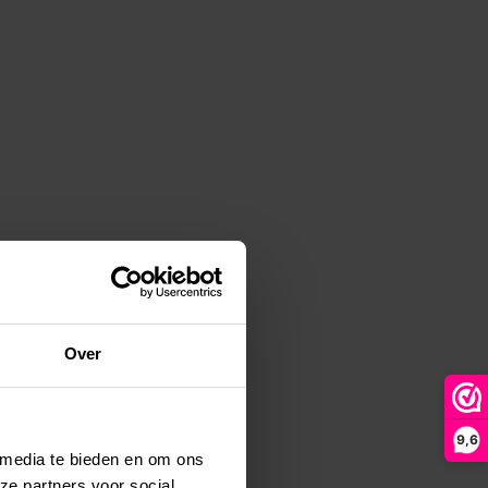
Over
9,6
 media te bieden en om ons
ze partners voor social