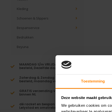
Kleding
Schoenen & Slippers
Bespanservice
Bedrukken
Beyuna
MAANDAG t/m VRIJDAG voor 16:00
besteld, Dezelfde dag verzonden!*
Zaterdag & Zondag voor 23:59
besteld, maandag verzonden!
Toestemming
GRATIS verzending vanaf €65,-
binnen NL
Deze website maakt gebruik
dé racket en bespan specialist van
We gebruiken cookies om cont
Lelystad en omstreken
websiteverkeer te analyseren