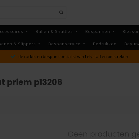
ccessoires
Ballen & Shuttles
Bespannen
Blessu
oenen & Slippers
Bespanservice
Bedrukken
Beyun
dé racket en bespan specialist van Lelystad en omstreken
t priem p13206
Geen producten g