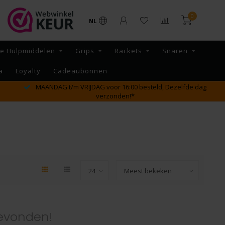
0
NL
re Hulpmiddelen
Grips
Rackets
Snaren
a
Loyalty
Cadeaubonnen
MAANDAG t/m VRIJDAG voor 16:00 besteld, Dezelfde dag
verzonden!*
evonden!