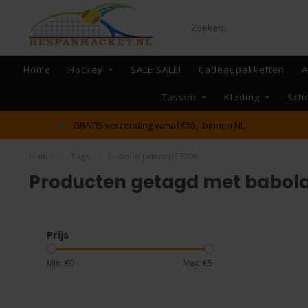
Home
Hockey
SALE SALE!
Cadeaupakketten
A
Tassen
Kleding
Sch
GRATIS verzending vanaf €65,- binnen NL
Home
/
Tags
/
babolat priem p13206
Producten getagd met babola
Prijs
Min: €
0
Max: €
5